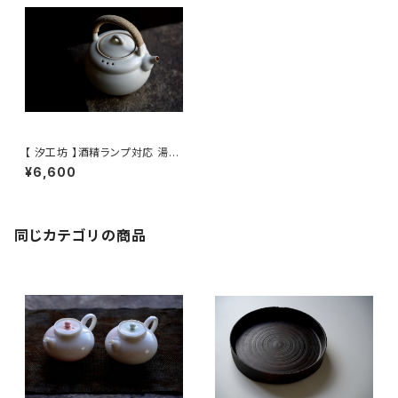
【 汐工坊 】酒精ランプ対応 湯沸
かしケトル / 【 Tidal Atelier 】
¥6,600
Handled teapot
同じカテゴリの商品