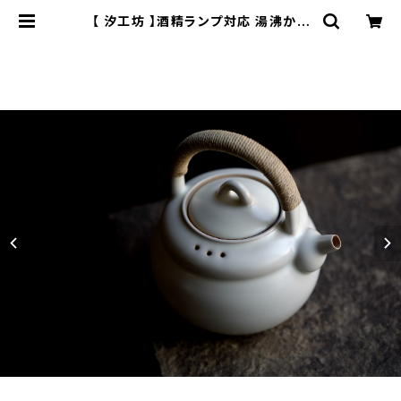
【 汐工坊 】酒精ランプ対応 湯沸かし
ケトル / 【 Tidal Atelier 】Handle
d teapot | ichibutu