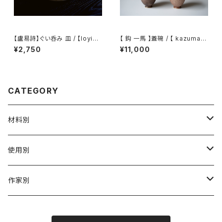
【盧易詩】ぐい呑み 皿 / 【loyiks
【 鈎 一馬 】蓋碗 / 【 kazuma
ze】Tea Cup plate
magari 】Gaiwan
¥2,750
¥11,000
CATEGORY
材料別
陶磁器
使用別
ガラス
茶壺 急须 土瓶
作家別
金属
耐火·耐热器
阿源