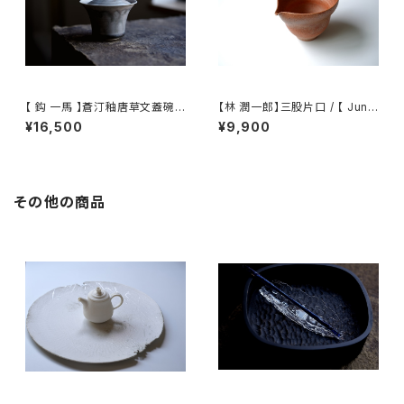
【 鈎 一馬 】蒼汀釉唐草文蓋碗 /
【林 潤一郎】三股片口 / 【 Junic
【 kazuma magari 】Gaiwan
hiro Hayashi 】Katakuchi
¥16,500
¥9,900
その他の商品