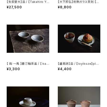
【矢萩誉大】皿 / 【Takahiro Ya
【大下邦弘】耐熱ガラス茶則 【O
hagi】plate
shitaKunihiro】Tea Scoop
¥27,500
¥8,800
【 鈎 一馬 】蒼汀釉茶盃 / 【 kaz
【盧易詩】皿 / 【loyiksze】plat
uma magari 】Teacup
e
¥3,300
¥4,400