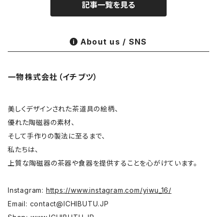
記事一覧を見る
お茶
茶具零配
ワダコーヘー
About us / SNS
酒器
姜栄華
一物株式会社（イチブツ）
花器
月立窯 中尾心啓
皿
アサ佳
美しくデザインされた茶道具の絵柄、
優れた陶磁器の素材、
そして手作りの製法に至るまで、
碗 鉢
色原昌希
私たちは、
上質な陶磁器の茶器や食器を提供することを心がけています。
台所
内田好美
Instagram:
https://www.instagram.com/yiwu_16/
コーヒー器具
大谷桃子
Email:
contact@ICHIBUTU.JP