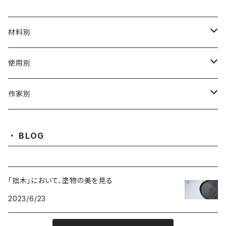
材料別
陶磁器
使用別
ガラス
茶壺 急须 土瓶
作家別
金属
耐火·耐热器
阿源
BLOG
木·漆器
茶海
栾波
「拙木」において、塗物の美を見る
布・絲・植物繊維
蓋碗
相馬佳織
2023/6/23
その他の雑貨
茶杯 · ぐい呑
もりあずさ