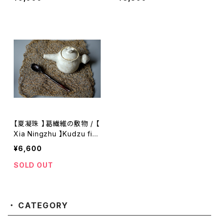
【夏凝珠 】葛繊維の敷物 / 【
Xia Ningzhu 】Kudzu fib
er tea mat
¥6,600
SOLD OUT
CATEGORY