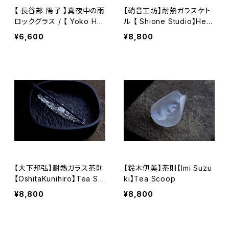
【 長谷部 陽子 】真夜中の雨
【硝音工坊】耐熱ガラスケト
ロックグラス / 【 Yoko Ha
ル 【 Shione Studio】Heat
sebe 】Whisky Tumbler
-resistant Glass Kettle
¥6,600
¥8,800
【大下邦弘】耐熱ガラス茶則
【鈴木伊美】茶則【Imi Suzu
【OshitaKunihiro】Tea Sc
ki】Tea Scoop
oop
¥8,800
¥8,800