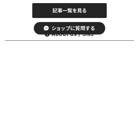
その他の雑貨
茶杯 · ぐい呑
もりあずさ
記事一覧を見る
お茶
茶具零配
ワダコーヘー
ショップに質問する
About us / SNS
酒器
姜栄華
一物株式会社（イチブツ）
花器
月立窯 中尾心啓
キーワードから探す
皿
アサ佳
美しくデザインされた茶道具の絵柄、
優れた陶磁器の素材、
そして手作りの製法に至るまで、
碗 鉢
色原昌希
私たちは、
上質な陶磁器の茶器や食器を提供することを心がけています。
台所
内田好美
カテゴリから探す
Instagram:
https://www.instagram.com/yiwu_16/
Home
材料別
ガラス
コーヒー器具
大谷桃子
Email:
contact@ICHIBUTU.JP