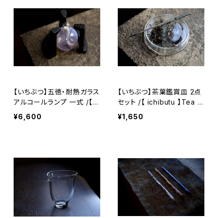
【いちぶつ】五徳・耐熱ガラス
【いちぶつ】茶葉鑑賞皿 2点
アルコールランプ 一式 /【 i
セット /【 ichibutu 】Tea V
chibutu 】Trivet & Heat-r
iewing Dish (Set of 2)
¥6,600
¥1,650
esistant Glass Alcohol L
amp Set