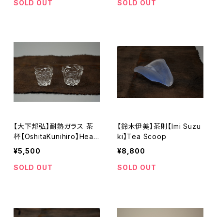
SOLD OUT
SOLD OUT
【大下邦弘】耐熱ガラス 茶
【鈴木伊美】茶則【Imi Suzu
杯【OshitaKunihiro】Heat-
ki】Tea Scoop
resistant glass teacup
¥5,500
¥8,800
SOLD OUT
SOLD OUT