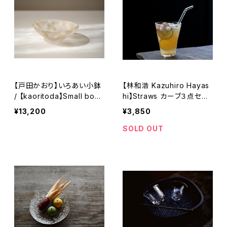
【戸田かおり】いろあい小鉢
【林和浩 Kazuhiro Hayas
/ 【kaoritoda】Small bowl
hi】Straws カーブ３点セッ
/ Small dish
ト（耐熱ガラス）
¥13,200
¥3,850
SOLD OUT