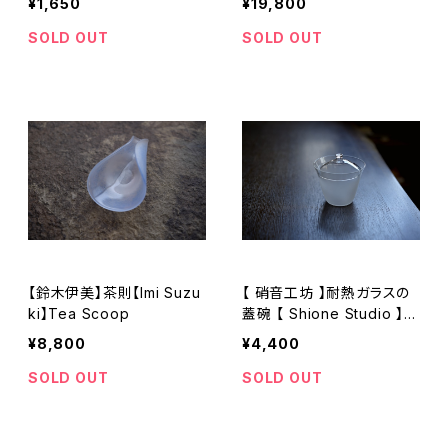
¥1,650
¥19,800
SOLD OUT
SOLD OUT
【鈴木伊美】茶則【Imi Suzu
【 硝音工坊 】耐熱ガラスの
ki】Tea Scoop
蓋碗 【 Shione Studio 】h
eat-resistant glass gaiw
¥8,800
¥4,400
an
SOLD OUT
SOLD OUT