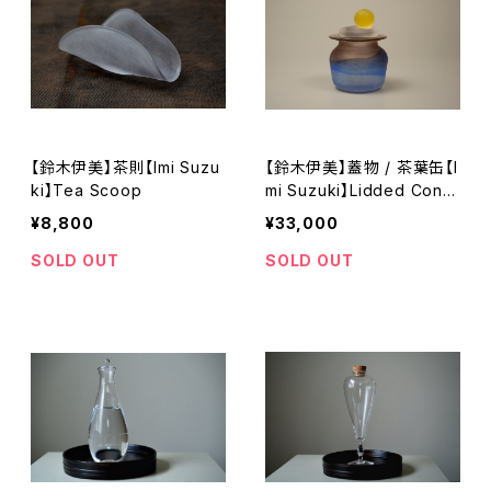
【鈴木伊美】茶則【Imi Suzu
【鈴木伊美】蓋物 / 茶葉缶【I
ki】Tea Scoop
mi Suzuki】Lidded Conta
iner / Tea Caddy
¥8,800
¥33,000
SOLD OUT
SOLD OUT