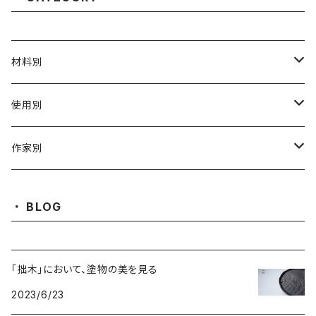
材料別
陶磁器
使用別
ガラス
茶壺 急须 土瓶
作家別
金属
耐火·耐热器
阿源
BLOG
木·漆器
茶海
栾波
「拙木」において、塗物の美を見る
布・絲・植物繊維
蓋碗
相馬佳織
2023/6/23