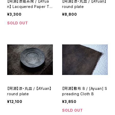
【阿源】漆紙茶席 / 【AYua
【阿源】漆・丸皿 / 【AYuan】
n】 Lacquered Paper Te
round plate
a Mat
¥3,300
¥8,800
SOLD OUT
【阿源】漆・丸皿 / 【AYuan】
【阿源】敷布 B / [Ayuan] S
round plate
preading Cloth B
¥12,100
¥3,850
SOLD OUT