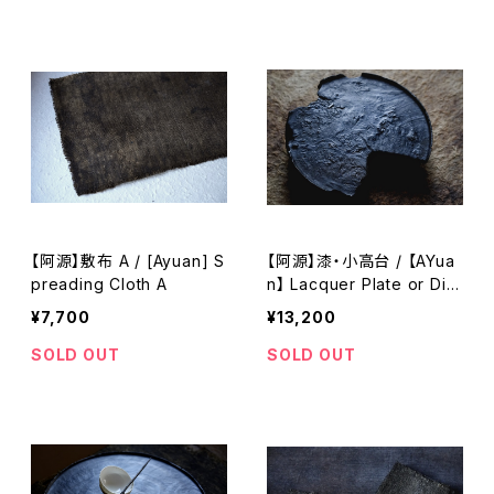
【阿源】敷布 A / [Ayuan] S
【阿源】漆・小高台 / 【AYua
preading Cloth A
n】 Lacquer Plate or Dis
h
¥7,700
¥13,200
SOLD OUT
SOLD OUT