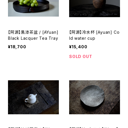
【阿源】黒漆茶盆 / [AYuan]
【阿源】冷水杯 [Ayuan] Co
Black Lacquer Tea Tray
ld water cup
¥18,700
¥15,400
SOLD OUT