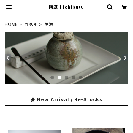
阿源 | ichibutu
HOME
作家別
阿源
New Arrival / Re-Stocks