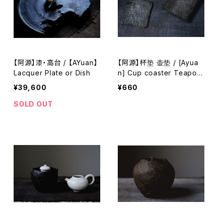
【阿源】漆・高台 / 【AYuan】
【阿源】杯垫 壶垫 / [Ayua
Lacquer Plate or Dish
n] Cup coaster Teapot
mat
¥39,600
¥660
SOLD OUT