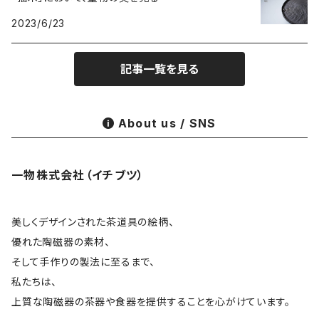
布・絲・植物繊維
蓋碗
相馬佳織
2023/6/23
その他の雑貨
茶杯 · ぐい呑
もりあずさ
記事一覧を見る
お茶
茶具零配
ワダコーヘー
About us / SNS
酒器
姜栄華
一物株式会社（イチブツ）
花器
月立窯 中尾心啓
皿
アサ佳
美しくデザインされた茶道具の絵柄、
優れた陶磁器の素材、
そして手作りの製法に至るまで、
碗 鉢
色原昌希
私たちは、
上質な陶磁器の茶器や食器を提供することを心がけています。
台所
内田好美