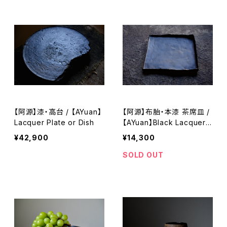
【阿源】漆・高台 / 【AYuan】
【阿源】布胎・本漆 茶席皿 /
Lacquer Plate or Dish
【AYuan】Black Lacquer
Tea Tray for Tea Settin
¥42,900
¥14,300
g
SOLD OUT