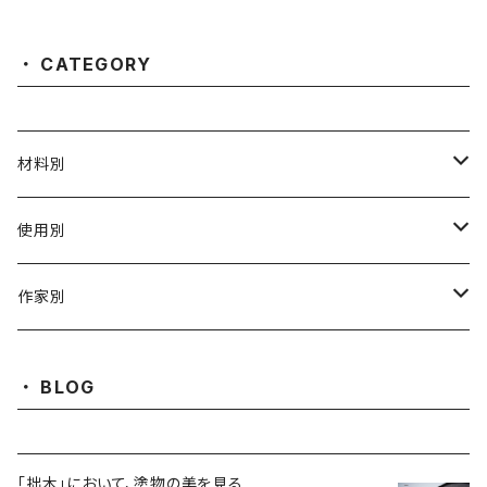
CATEGORY
材料別
陶磁器
使用別
ガラス
茶壺 急须 土瓶
作家別
金属
耐火·耐热器
阿源
BLOG
木·漆器
茶海
栾波
「拙木」において、塗物の美を見る