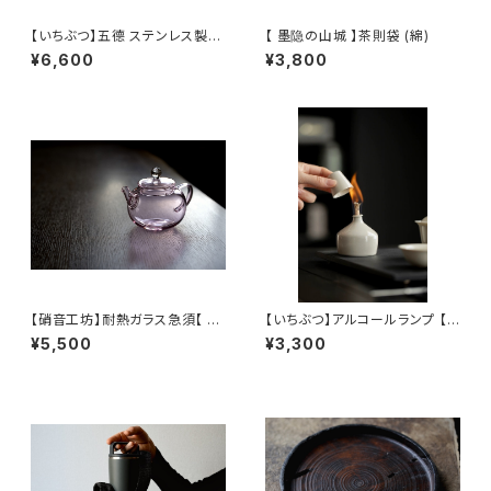
【いちぶつ】五德 ステンレス製ア
【 墨隐の山城 】茶則袋 (綿)
ルコールランプ /【 ichibutu 】T
¥6,600
¥3,800
rivet stainless steel alcoh
ol lamp
【硝音工坊】耐熱ガラス急須【 Sh
【いちぶつ】アルコールランプ 【 i
ione Studio】Borosilicate g
chibutu 】Alcohol Lamp
¥5,500
¥3,300
lass teapot