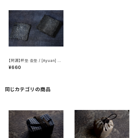
【阿源】杯垫 壶垫 / [Ayuan] Cu
p coaster Teapot mat
¥660
同じカテゴリの商品