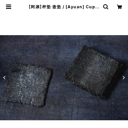
【阿源】杯垫 壶垫 / [Ayuan] Cup c
oaster Teapot mat | ichibutu