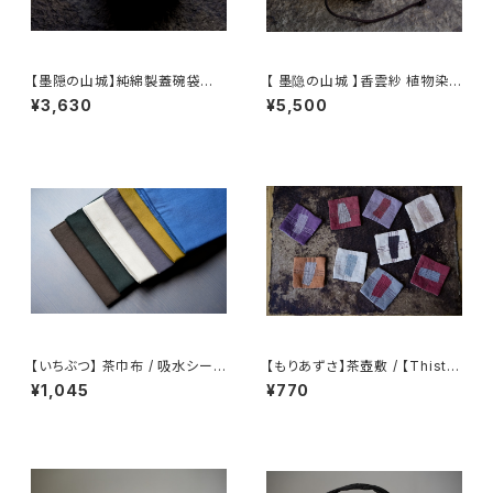
【墨隠の山城】純綿製蓋碗袋内【
【 墨隐の山城 】香雲紗 植物染
【 墨隐の山城 】香雲紗 植物染
仕覆 めカップ袋 【 Ink & Moun
¥3,630
¥5,500
仕覆 めカップ袋 【 Ink & Moun
tain Tea Atelier】Tea Cadd
tain Tea Atelier】Tea Cadd
y Pouch
y Pouch】Pure Cotton Gaiw
an Pouch
【いちぶつ】 茶巾布 / 吸水シート
【もりあずさ】茶壺敷 / 【Thistl
(カビが生えない)
e】Teapot Coaster
¥1,045
¥770