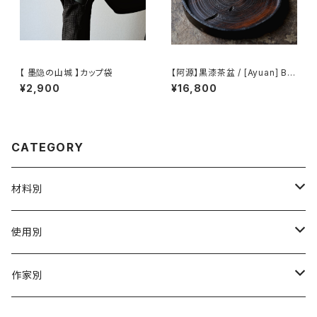
【 墨隐の山城 】カップ袋
【阿源】黒漆茶盆 / [Ayuan] Bla
ck Lacquer Tea Tray
¥2,900
¥16,800
CATEGORY
材料別
陶磁器
使用別
ガラス
茶壺 急须 土瓶
作家別