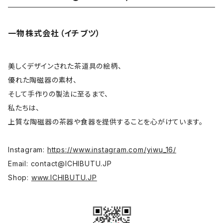
酒器
姜栄華
一物株式会社（イチブツ）
花器
月立窯 中尾心啓
皿
アサ佳
美しくデザインされた茶道具の絵柄、
優れた陶磁器の素材、
そして手作りの製法に至るまで、
碗 鉢
色原昌希
私たちは、
上質な陶磁器の茶器や食器を提供することを心がけています。
台所
内田好美
Instagram:
https://www.instagram.com/yiwu_16/
コーヒー器具
大谷桃子
Email:
contact@ICHIBUTU.JP
Shop:
www.ICHIBUTU.JP
宝瓶
平野聖子
高台
岡野達也