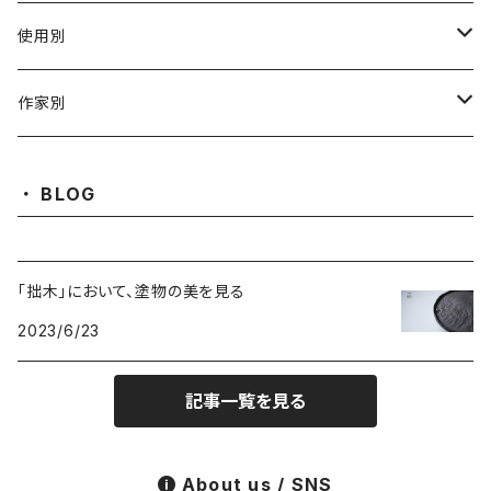
陶磁器
使用別
ガラス
茶壺 急须 土瓶
作家別
金属
耐火·耐热器
阿源
BLOG
木·漆器
茶海
栾波
「拙木」において、塗物の美を見る
布・絲・植物繊維
蓋碗
相馬佳織
2023/6/23
その他の雑貨
茶杯 · ぐい呑
もりあずさ
記事一覧を見る
お茶
茶具零配
ワダコーヘー
About us / SNS