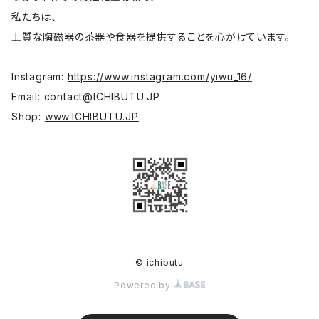
碗 鉢
色原昌希
私たちは、
上質な陶磁器の茶器や食器を提供することを心がけています。
台所
内田好美
Instagram:
https://www.instagram.com/yiwu_16/
コーヒー器具
大谷桃子
Email:
contact@ICHIBUTU.JP
Shop:
www.ICHIBUTU.JP
宝瓶
平野聖子
高台
岡野達也
蓋物
李采諭
茶則·茶則置き·茶則袋
河原崎貴
© ichibutu
Powered by
彫刻 絵画
菊池俊治