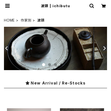
波頭 | ichibutu
HOME
作家別
波頭
New Arrival / Re-Stocks