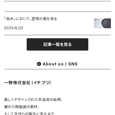
木·漆器
茶海
栾波
「拙木」において、塗物の美を見る
布・絲・植物繊維
蓋碗
相馬佳織
2023/6/23
その他の雑貨
茶杯 · ぐい呑
もりあずさ
記事一覧を見る
お茶
茶具零配
ワダコーヘー
About us / SNS
酒器
姜栄華
一物株式会社（イチブツ）
花器
月立窯 中尾心啓
皿
アサ佳
美しくデザインされた茶道具の絵柄、
優れた陶磁器の素材、
そして手作りの製法に至るまで、