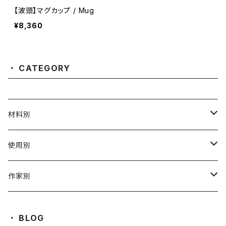
【波頭】マグカップ / Mug
¥8,360
CATEGORY
材料別
陶磁器
使用別
ガラス
茶壺 急须 土瓶
作家別
金属
耐火·耐热器
阿源
BLOG