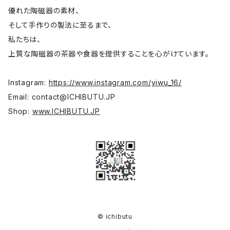
優れた陶磁器の素材、
そして手作りの製法に至るまで、
碗 鉢
色原昌希
私たちは、
上質な陶磁器の茶器や食器を提供することを心がけています。
台所
内田好美
Instagram:
https://www.instagram.com/yiwu_16/
コーヒー器具
大谷桃子
Email:
contact@ICHIBUTU.JP
Shop:
www.ICHIBUTU.JP
宝瓶
平野聖子
高台
岡野達也
蓋物
李采諭
茶則·茶則置き·茶則袋
河原崎貴
© ichibutu