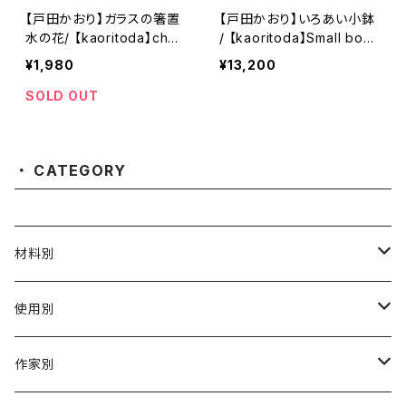
【戸田かおり】ガラスの箸置
【戸田かおり】いろあい小鉢
水の花/ 【kaoritoda】chop
/ 【kaoritoda】Small bowl
stick rest Water Flower
/ Small dish
¥1,980
¥13,200
SOLD OUT
CATEGORY
材料別
陶磁器
使用別
ガラス
茶壺 急须 土瓶
作家別