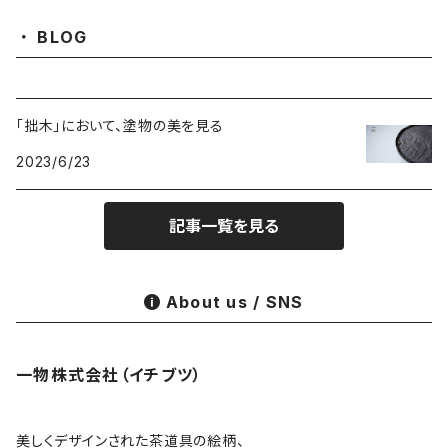
金属
耐火·耐热器
阿源
BLOG
木·漆器
茶海
栾波
「拙木」において、塗物の美を見る
布・絲・植物繊維
蓋碗
相馬佳織
2023/6/23
その他の雑貨
茶杯 · ぐい呑
もりあずさ
記事一覧を見る
お茶
茶具零配
ワダコーヘー
About us / SNS
酒器
姜栄華
一物株式会社（イチブツ）
花器
月立窯 中尾心啓
皿
アサ佳
美しくデザインされた茶道具の絵柄、