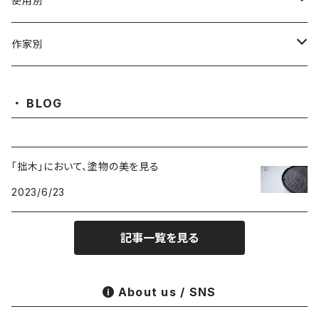
使用別
ガラス
茶壺 急须 土瓶
作家別
金属
耐火·耐热器
阿源
BLOG
木·漆器
茶海
栾波
「拙木」において、塗物の美を見る
布・絲・植物繊維
蓋碗
相馬佳織
2023/6/23
その他の雑貨
茶杯 · ぐい呑
もりあずさ
記事一覧を見る
お茶
茶具零配
ワダコーヘー
About us / SNS
酒器
姜栄華