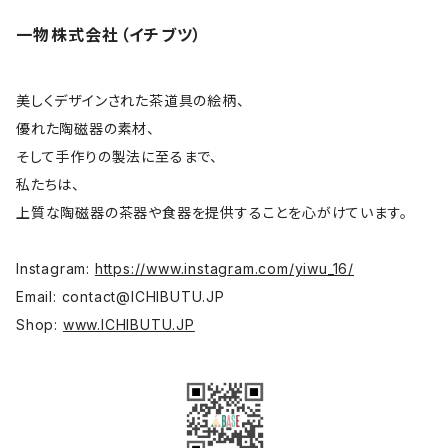
一物株式会社（イチブツ）
花器
月立窯 中尾心啓
皿
アサ佳
美しくデザインされた茶道具の絵柄、
優れた陶磁器の素材、
そして手作りの製法に至るまで、
碗 鉢
色原昌希
私たちは、
上質な陶磁器の茶器や食器を提供することを心がけています。
台所
内田好美
Instagram:
https://www.instagram.com/yiwu_16/
コーヒー器具
大谷桃子
Email:
contact@ICHIBUTU.JP
Shop:
www.ICHIBUTU.JP
宝瓶
平野聖子
高台
岡野達也