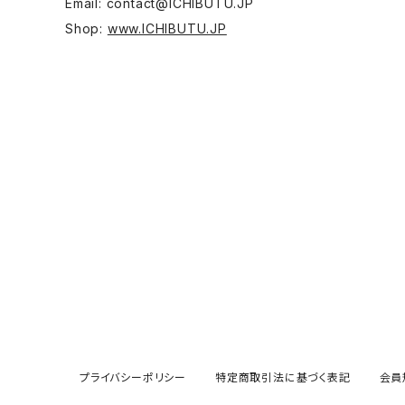
Email:
contact@ICHIBUTU.JP
Shop:
www.ICHIBUTU.JP
宝瓶
平野聖子
高台
岡野達也
蓋物
李采諭
茶則·茶則置き·茶則袋
河原崎貴
彫刻 絵画
菊池俊治
戸田かおり
矢萩誉大
プライバシーポリシー
特定商取引法に基づく表記
会員