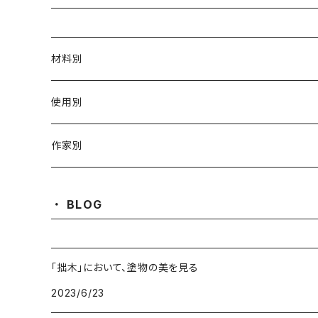
材料別
陶磁器
使用別
ガラス
茶壺 急须 土瓶
作家別
金属
耐火·耐热器
阿源
BLOG
木·漆器
茶海
栾波
「拙木」において、塗物の美を見る
布・絲・植物繊維
蓋碗
相馬佳織
2023/6/23
その他の雑貨
茶杯 · ぐい呑
もりあずさ