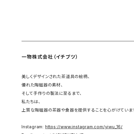
お茶
茶具零配
ワダコーヘー
酒器
姜栄華
花器
月立窯 中尾心啓
一物株式会社（イチブツ）
皿
アサ佳
美しくデザインされた茶道具の絵柄、
優れた陶磁器の素材、
碗 鉢
色原昌希
そして手作りの製法に至るまで、
私たちは、
台所
内田好美
上質な陶磁器の茶器や食器を提供することを心がけていま
Instagram:
https://www.instagram.com/yiwu_16/
コーヒー器具
大谷桃子