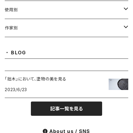
陶磁器
使用別
ガラス
茶壺 急须 土瓶
作家別
金属
耐火·耐热器
阿源
BLOG
木·漆器
茶海
栾波
「拙木」において、塗物の美を見る
布・絲・植物繊維
蓋碗
相馬佳織
2023/6/23
その他の雑貨
茶杯 · ぐい呑
もりあずさ
記事一覧を見る
お茶
茶具零配
ワダコーヘー
About us / SNS