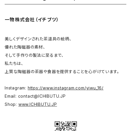
酒器
姜栄華
一物株式会社（イチブツ）
花器
月立窯 中尾心啓
皿
アサ佳
美しくデザインされた茶道具の絵柄、
優れた陶磁器の素材、
そして手作りの製法に至るまで、
碗 鉢
色原昌希
私たちは、
上質な陶磁器の茶器や食器を提供することを心がけています。
台所
内田好美
Instagram:
https://www.instagram.com/yiwu_16/
コーヒー器具
大谷桃子
Email:
contact@ICHIBUTU.JP
Shop:
www.ICHIBUTU.JP
宝瓶
平野聖子
高台
岡野達也