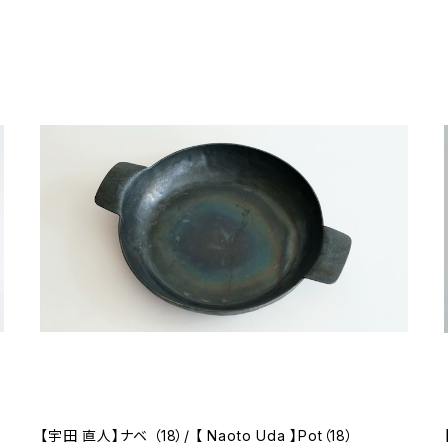
【宇田 直人】ナベ （18）/ 【 Naoto Uda 】Pot（18）