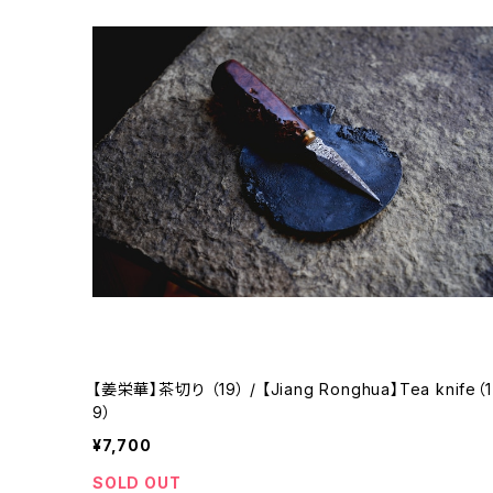
【姜栄華】茶切り （19） / 【Jiang Ronghua】Tea knife（1
9）
¥7,700
SOLD OUT