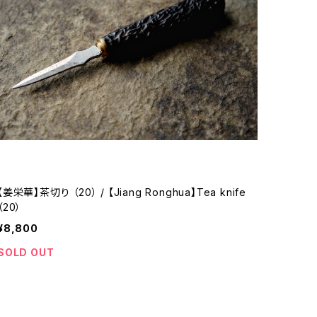
【姜栄華】茶切り （20） / 【Jiang Ronghua】Tea knife
（20）
¥8,800
SOLD OUT