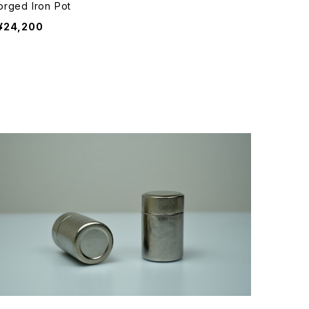
orged Iron Pot
¥24,200