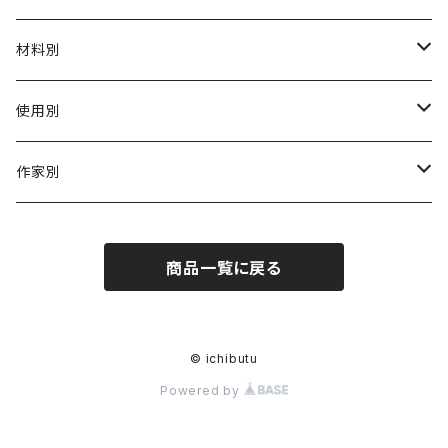
材料別
陶磁器
使用別
ガラス
茶壺 急须 土瓶
作家別
金属
耐火·耐热器
阿源
商品一覧に戻る
木·漆器
茶海
栾波
布・絲・植物繊維
蓋碗
相馬佳織
© ichibutu
Powered by
その他の雑貨
茶杯 · ぐい呑
もりあずさ