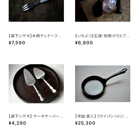
【森下シゲキ】木柄ディナーフォ
【いちぶつ】五徳・耐熱ガラスアル
ーク /【Shigeki Morishita】w
コールランプ 一式 /【 ichibutu
¥7,590
¥6,600
ooden-handle dinner fork
】Trivet & Heat-resistant Gl
ass Alcohol Lamp Set
【森下シゲキ】 ケーキサーバー /
【宇田 直人】フライパン（小）/ 【
【Shigeki Morishita】cake s
Naoto Uda 】Frying pan（S）
¥4,290
¥25,300
erver