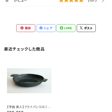
レビュー
(157)
保存
シェア
LINE
ポスト
最近チェックした商品
【宇田 直人】フライパン（24）/ 【
Naoto Uda 】Frying pan（2