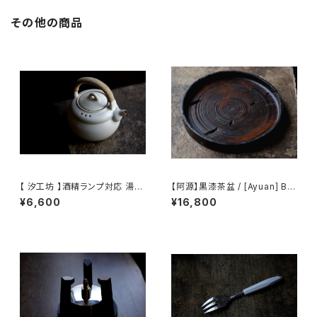
その他の商品
【 汐工坊 】酒精ランプ対応 湯沸
【阿源】黒漆茶盆 / [Ayuan] Bla
かしケトル / 【 Tidal Atelier 】
ck Lacquer Tea Tray
¥6,600
¥16,800
Handled teapot