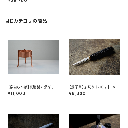
¥29,700
4）
同じカテゴリの商品
【栾波らんば】真鍮製の炉架 /
【姜栄華】茶切り （20） / 【Jiang
【Bo Luan】Brass Trivet
Ronghua】Tea knife（20）
¥11,000
¥8,800