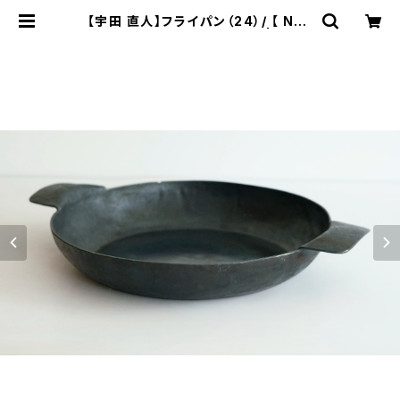
【宇田 直人】フライパン（24）/ 【 Nao
to Uda 】Frying pan（24） | ichib
utu