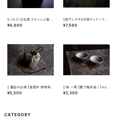
【いちぶつ】五德 ステンレス製ア
【森下シゲキ】木柄ディナーフォ
ルコールランプ /【 ichibutu 】T
ーク /【Shigeki Morishita】w
¥6,600
¥7,590
rivet stainless steel alcoh
ooden-handle dinner fork
ol lamp
【 墨隐の山城 】香雲紗 植物染
【 鈎 一馬 】蒼汀釉茶盃 / 【 kaz
仕覆 めカップ袋 【 Ink & Moun
uma magari 】Teacup
¥5,500
¥3,300
tain Tea Atelier】Tea Cadd
y Pouch
CATEGORY