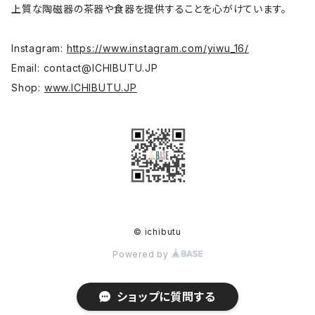
上質な陶磁器の茶器や食器を提供することを心がけています。
台所
内田好美
Instagram:
https://www.instagram.com/yiwu_16/
コーヒー器具
大谷桃子
Email:
contact@ICHIBUTU.JP
Shop:
www.ICHIBUTU.JP
宝瓶
平野聖子
高台
岡野達也
蓋物
李采諭
茶則·茶則置き·茶則袋
河原崎貴
© ichibutu
Powered by
彫刻 絵画
菊池俊治
ショップに質問する