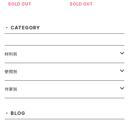
SOLD OUT
SOLD OUT
CATEGORY
材料別
陶磁器
使用別
ガラス
茶壺 急须 土瓶
作家別
金属
耐火·耐热器
阿源
BLOG
木·漆器
茶海
栾波