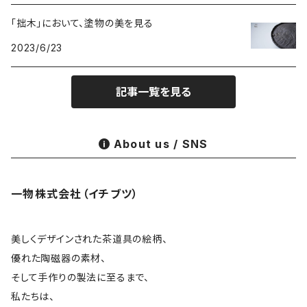
「拙木」において、塗物の美を見る
布・絲・植物繊維
蓋碗
相馬佳織
2023/6/23
その他の雑貨
茶杯 · ぐい呑
もりあずさ
記事一覧を見る
お茶
茶具零配
ワダコーヘー
About us / SNS
酒器
姜栄華
一物株式会社（イチブツ）
花器
月立窯 中尾心啓
皿
アサ佳
美しくデザインされた茶道具の絵柄、
優れた陶磁器の素材、
そして手作りの製法に至るまで、
碗 鉢
色原昌希
私たちは、