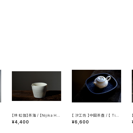
【林 虹伽】茶海 / 【Nijika Ha
【 汐工坊 】中国茶壺 / 【 Tida
yashi 】tea pitcher
l Atelier 】Chinese teapot
¥4,400
¥6,600