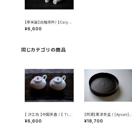
【李采諭】白釉茶杯/ 【Caiyu
Li】Teacup
¥6,600
同じカテゴリの商品
【 汐工坊 】中国茶壺 / 【 Tida
【阿源】黒漆茶盆 / [Ayuan] B
l Atelier 】Chinese teapot
lack Lacquer Tea Tray
¥6,600
¥18,700