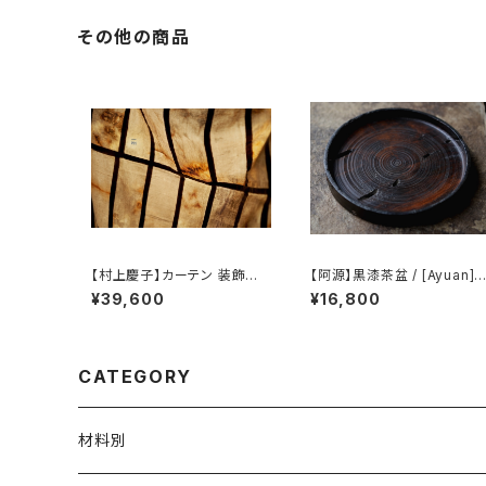
その他の商品
【村上慶子】カーテン 装飾布 /
【阿源】黒漆茶盆 / [Ayuan] B
【sabi-nuno】tablecloth st
lack Lacquer Tea Tray
¥39,600
¥16,800
ole
CATEGORY
材料別