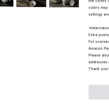
the colors 
colors may 
settings an
＊Internatio
Extra posta
For overse
Amazon Pa
Please also
addresses 
Thank you!