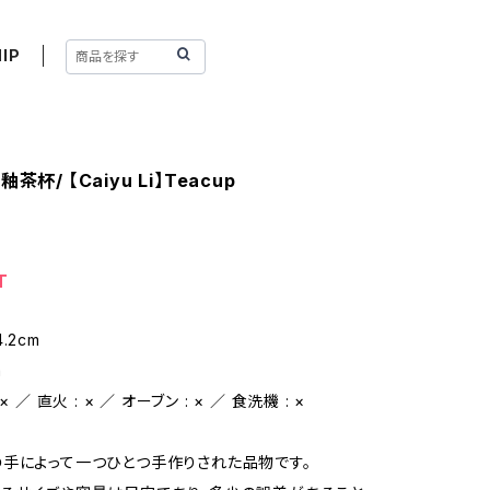
IP
茶杯/ 【Caiyu Li】Teacup
T
.2cm
m
 ／ 直火 : × ／ オーブン : × ／ 食洗機 : ×
手によって一つひとつ手作りされた品物です。