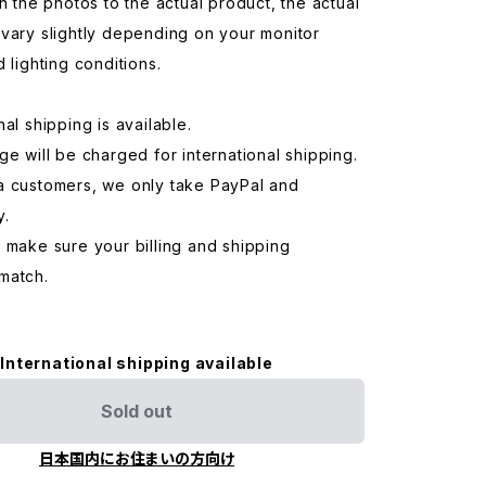
in the photos to the actual product, the actual
vary slightly depending on your monitor
d lighting conditions.
nal shipping is available.
ge will be charged for international shipping.
a customers, we only take PayPal and
y.
 make sure your billing and shipping
match.
International shipping available
Sold out
日本国内にお住まいの方向け