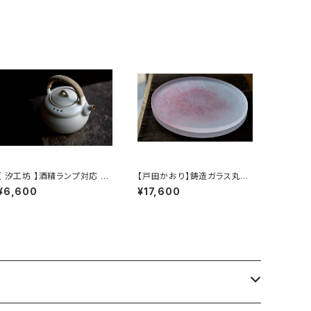
【 汐工坊 】酒精ランプ対応 湯
【戸田かおり】鋳造ガラス丸皿
かしケトル / 【 Tidal Ateli
/ 【kaoritoda】Cast Glass
¥6,600
¥17,600
er 】Handled teapot
Round Plate