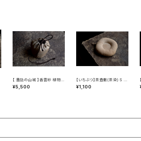
【 墨隐の山城 】香雲紗 植物染
【いちぶつ】茶壺敷(茶染) S /
仕覆 めカップ袋 【 Ink & Mo
【Ichibutu】Teapot Coaste
沸
¥5,500
¥1,100
untain Tea Atelier】Tea C
r S
addy Pouch