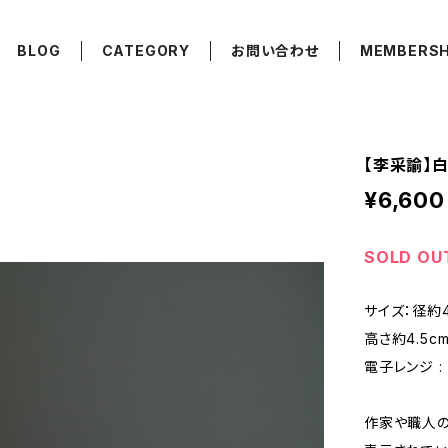
BLOG
CATEGORY
お問い合わせ
MEMBERSH
【李采諭】白釉
¥6,600
SOLD OU
サイズ：径約4
高さ約4.5c
電子レンジ : ×
作家や職人の