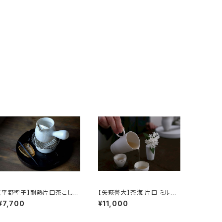
【平野聖子】耐熱片口茶こしポ
【矢萩誉大】茶海 片口 ミルク
ット / 【Masako Hirano】He
ピッチャー / 【Takahiro Yah
¥7,700
¥11,000
at-resistant spout tea str
agi】Fair cup Katakuchi M
ainer pot
ilk pitcher