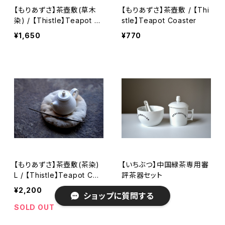
【もりあずさ】茶壺敷(草木
【もりあずさ】茶壺敷 / 【Thi
染) / 【Thistle】Teapot C
stle】Teapot Coaster
oaster
¥1,650
¥770
【もりあずさ】茶壺敷(茶染)
【いちぶつ】中国緑茶専用審
L / 【Thistle】Teapot Coa
評茶器セット
ster L
¥2,200
¥3,300
ショップに質問する
SOLD OUT