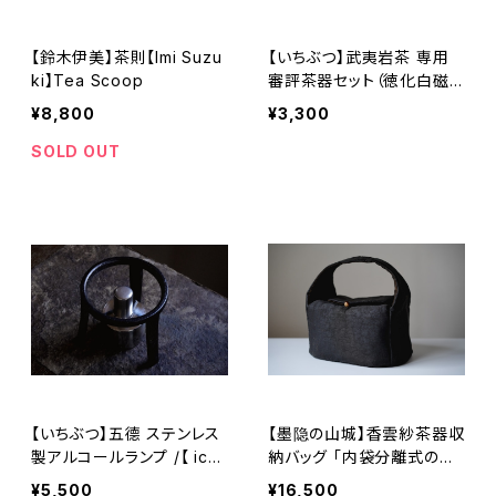
【鈴木伊美】茶則【Imi Suzu
【いちぶつ】武夷岩茶 専用
ki】Tea Scoop
審評茶器セット（徳化白磁）
/【 ichibutu 】Professiona
¥8,800
¥3,300
l Wuyi Rock Tea Evaluat
ion Set
SOLD OUT
【いちぶつ】五德 ステンレス
【墨隐の山城】香雲紗茶器収
製アルコールランプ /【 ichi
納バッグ 「内袋分離式のア
butu 】Trivet stainless st
ウトドアティーバッグ」
¥5,500
¥16,500