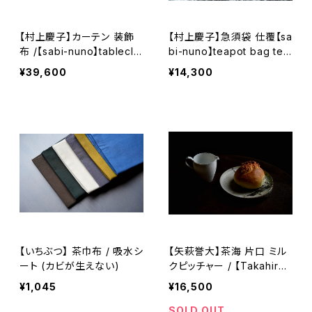
【村上慶子】カーテン 装飾
【村上慶子】急須袋 仕覆【sa
布 /【sabi-nuno】tableclo
bi-nuno】teapot bag tea
th stole
caddy pouch
¥39,600
¥14,300
【いちぶつ】 茶巾布 / 吸水シ
【矢萩誉大】茶海 片口 ミル
ート (カビが生えない)
クピッチャー / 【Takahiro
Yahagi】Fair cup Kataku
¥1,045
¥16,500
chi Milk pitcher
SOLD OUT