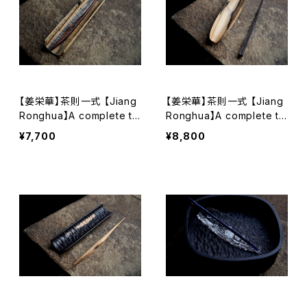
【姜栄華】茶則一式 【Jiang
【姜栄華】茶則一式 【Jiang
Ronghua】A complete te
Ronghua】A complete te
a tray set
a tray set
¥7,700
¥8,800