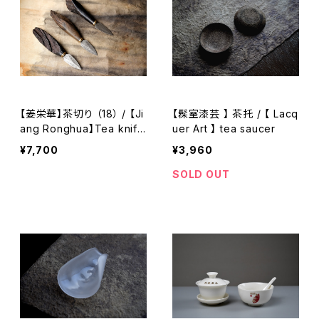
【姜栄華】茶切り （18） / 【Ji
【髹室漆芸 】 茶托 / 【 Lacq
ang Ronghua】Tea knife
uer Art 】 tea saucer
（18）
¥7,700
¥3,960
SOLD OUT