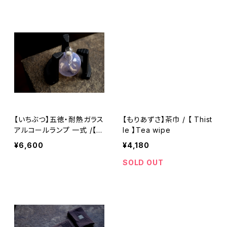
【いちぶつ】五徳・耐熱ガラス
【もりあずさ】茶巾 / 【 Thist
アルコールランプ 一式 /【 i
le 】Tea wipe
chibutu 】Trivet & Heat-r
¥6,600
¥4,180
esistant Glass Alcohol L
amp Set
SOLD OUT