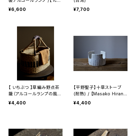
製アルコールランプ /【 ichi
(台湾)
butu 】Trivet stainless st
¥6,600
¥7,700
eel alcohol lamp
【 いちぶつ 】草編み野点茶
【平野聖子】十草ストーブ
籠（アルコールランプの風よ
(耐熱) / 【Masako Hiran
けとしてもお使いいただけ
o】Stove (Heat-resistan
¥4,400
¥4,400
ます）
t)