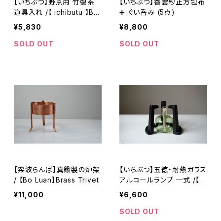
【いちぶつ】野点用 竹製茶
【いちぶつ】香雲紗正方包布
道具入れ /【 ichibutu 】Ba
➕ ぐい呑み (5点)
mboo Tea Box for Outd
¥5,830
¥8,800
oor Tea Ceremony
SOLD OUT
SOLD OUT
【栾波らんば】真鍮製の炉架
【いちぶつ】五徳・耐熱ガラス
/ 【Bo Luan】Brass Trivet
アルコールランプ 一式 /【 i
chibutu 】Trivet & Heat-r
¥11,000
¥6,600
esistant Glass Alcohol L
amp Set
SOLD OUT