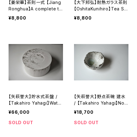
【姜栄華】茶則一式 【Jiang
【大下邦弘】耐熱ガラス茶則
Ronghua】A complete te
【OshitaKunihiro】Tea Sc
a tray set
oop
¥8,800
¥8,800
【矢萩誉大】貯水式茶盤 /
【矢萩誉大】野点茶碗 建水
【Takahiro Yahagi】Water
/ 【Takahiro Yahagi】Nod
-Reservoir Tea Tray
ate Matcha Bowl
¥66,000
¥18,700
SOLD OUT
SOLD OUT