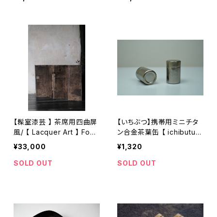
eel alcohol lamp
【髹室漆芸 】 茶席用四曲屏
【いちぶつ】携帯用ミニチタ
風/ 【 Lacquer Art 】 Four
ン合金茶葉缶 【 ichibutu 】
-Fold Tea Ceremony Sc
Portable Tea Caddy
¥33,000
¥1,320
reen
SOLD OUT
SOLD OUT