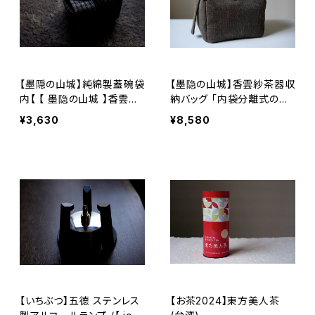
【墨隠の山城】純綿製蓋碗袋
【墨隐の山城】香雲紗茶器収
内【 【 墨隐の山城 】香雲紗
納バッグ 「内袋分離式のア
植物染仕覆 めカップ袋 【 In
ウトドアティーバッグ」
¥3,630
¥8,580
k & Mountain Tea Atelie
r】Tea Caddy Pouch】Pur
e Cotton Gaiwan Pouch
【いちぶつ】五德 ステンレス
【お茶2024】東方美人茶