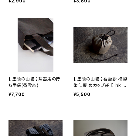
¥2,900
¥3,800
【 墨隐の山城 】茶器用の持
【 墨隐の山城 】香雲紗 植物
ち手袋(香雲紗)
染仕覆 めカップ袋 【 Ink &
Mountain Tea Atelier】T
¥7,700
¥5,500
ea Caddy Pouch