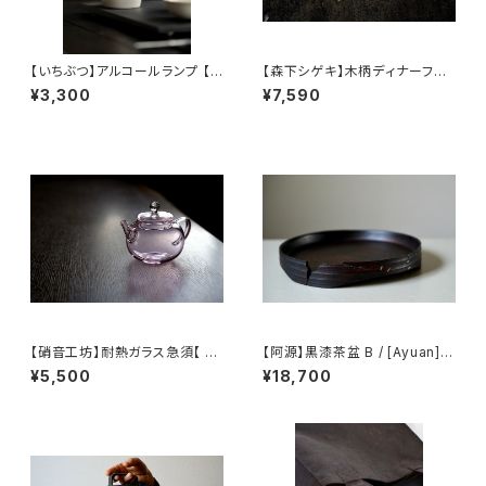
【いちぶつ】アルコールランプ 【 i
【森下シゲキ】木柄ディナーフォ
chibutu 】Alcohol Lamp
ーク /【Shigeki Morishita】w
¥3,300
¥7,590
ooden-handle dinner fork
【硝音工坊】耐熱ガラス急須【 Sh
【阿源】黒漆茶盆 B / [Ayuan] B
ione Studio】Borosilicate g
lack Lacquer Tea Tray B
¥5,500
¥18,700
lass teapot