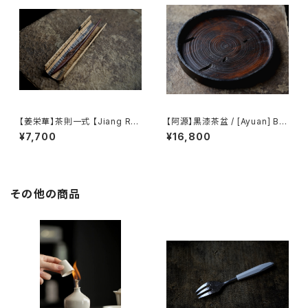
【姜栄華】茶則一式 【Jiang Ro
【阿源】黒漆茶盆 / [Ayuan] Bla
nghua】A complete tea tray
ck Lacquer Tea Tray
¥7,700
¥16,800
set
その他の商品