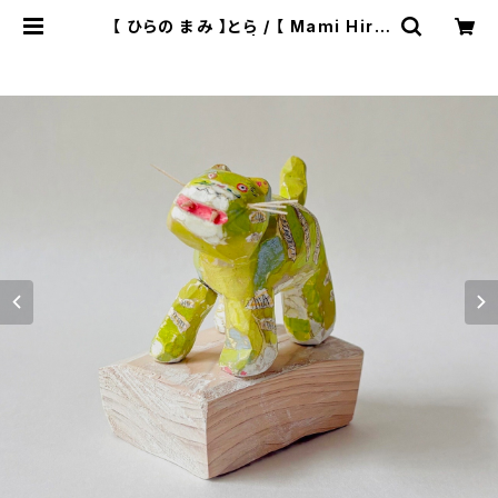
【 ひらの まみ 】とら / 【 Mami Hira
no 】Tiger | ichibutu