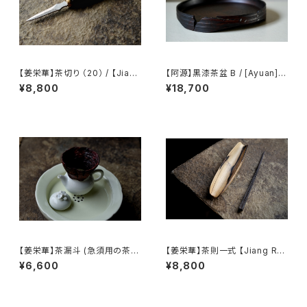
【姜栄華】茶切り （20） / 【Jiang
【阿源】黒漆茶盆 B / [Ayuan] B
Ronghua】Tea knife（20）
lack Lacquer Tea Tray B
¥8,800
¥18,700
【姜栄華】茶漏斗 (急須用の茶葉
【姜栄華】茶則一式 【Jiang Ro
じょうご) / 【Jiang Ronghua】
nghua】A complete tea tray
¥6,600
¥8,800
Tea Funnel
set