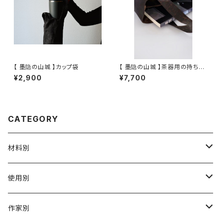
【 墨隐の山城 】カップ袋
【 墨隐の山城 】茶器用の持ち手
袋(香雲紗)
¥2,900
¥7,700
CATEGORY
材料別
陶磁器
使用別
ガラス
茶壺 急须 土瓶
作家別