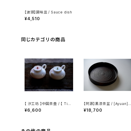
【波頭】調味皿 / Sauce dish
¥4,510
同じカテゴリの商品
【 汐工坊 】中国茶壺 / 【 Tida
【阿源】黒漆茶盆 / [Ayuan] B
l Atelier 】Chinese teapot
lack Lacquer Tea Tray
¥6,600
¥18,700