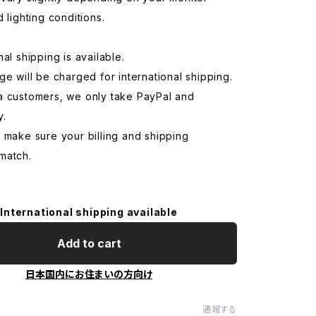
d lighting conditions.
nal shipping is available.
ge will be charged for international shipping.
a customers, we only take PayPal and
y.
 make sure your billing and shipping
match.
International shipping available
Add to cart
日本国内にお住まいの方向け
通報する