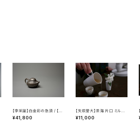
【李采諭】白金彩の急須 / 【Li
【矢萩誉大】茶海 片口 ミルク
Caiyu】Platinum Decorati
ピッチャー / 【Takahiro Yah
¥41,800
¥11,000
on teapot
agi】Fair cup Katakuchi M
ilk pitcher