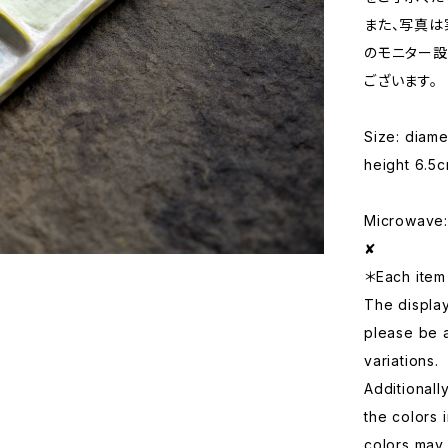
また、写真は
のモニター設
ございます。
Size: diam
height 6.5
Microwave: 
✘
＊Each item 
The displa
please be 
variations.
Additionall
the colors 
colors may 