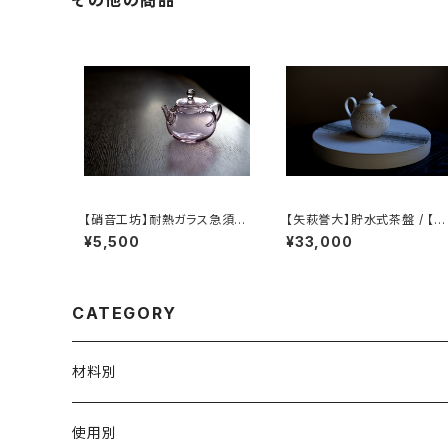
その他の商品
【硝音工坊】耐熱ガラス急須【
【矢萩誉大】貯水式茶盤 / 【Ta
Shione Studio】Borosilica
kahiro Yahagi】Water-Re
¥5,500
¥33,000
te glass teapot
ervoir Tea Tray
CATEGORY
材料別
陶磁器
使用別