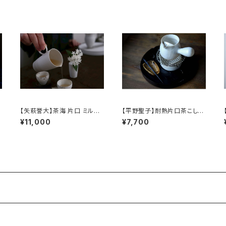
【矢萩誉大】茶海 片口 ミルク
【平野聖子】耐熱片口茶こしポ
s
ピッチャー / 【Takahiro Yah
ット / 【Masako Hirano】He
ロ
¥11,000
¥7,700
agi】Fair cup Katakuchi M
at-resistant spout tea str
ilk pitcher
ainer pot