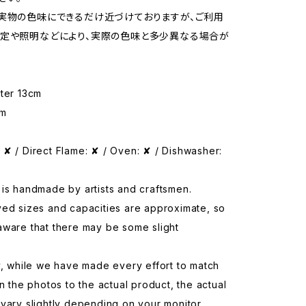
実物の色味にできるだけ近づけておりますが、ご利用
定や照明などにより、実際の色味と多少異なる場合が
eter 13cm
cm
✘ / Direct Flame: ✘ / Oven: ✘ / Dishwasher:
is handmade by artists and craftsmen.
yed sizes and capacities are approximate, so
aware that there may be some slight
y, while we have made every effort to match
in the photos to the actual product, the actual
vary slightly depending on your monitor