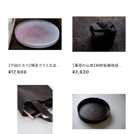
【戸田かおり】鋳造ガラス丸皿 /
【墨隠の山城】純綿製蓋碗袋内【
【kaoritoda】Cast Glass Rou
【 墨隐の山城 】香雲紗 植物染
¥17,600
¥3,630
nd Plate
仕覆 めカップ袋 【 Ink & Moun
tain Tea Atelier】Tea Cadd
y Pouch】Pure Cotton Gaiw
an Pouch