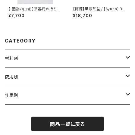
【 墨隐の山城 】茶器用の持ち手
【阿源】黒漆茶盆 / [Ayuan] Bla
袋(香雲紗)
ck Lacquer Tea Tray
¥7,700
¥18,700
CATEGORY
材料別
陶磁器
使用別
ガラス
茶壺 急须 土瓶
作家別
金属
耐火·耐热器
阿源
商品一覧に戻る
木·漆器
茶海
栾波