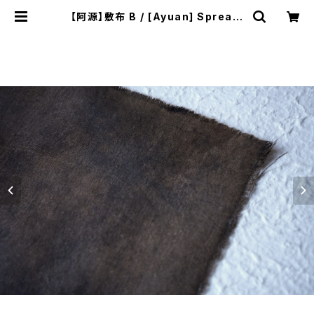
【阿源】敷布 B / [Ayuan] Spreadi
ng Cloth B | ichibutu