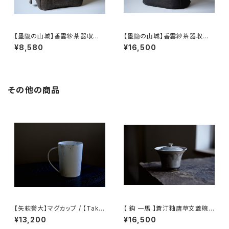
【墨隐の山城】香雲紗茶器収納
【墨隐の山城】香雲紗茶器収納
バッグ 「内袋分離式のアウトドア
バッグ 「内袋分離式のアウトドア
¥8,580
¥16,500
ティーバッグ」
ティーバッグ」
その他の商品
【矢萩誉大】マグカップ / 【Taka
【 鈎 一馬 】蒼汀釉唐草文蓋碗 /
hiro Yahagi】Mug
【 kazuma magari 】Gaiwan
¥13,200
¥16,500