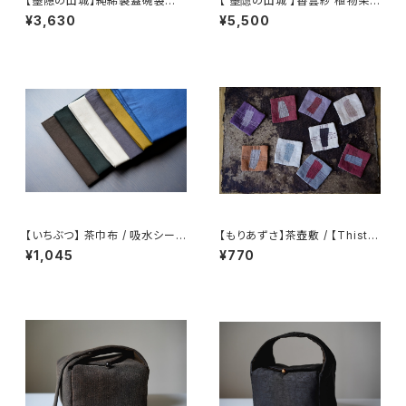
【墨隠の山城】純綿製蓋碗袋内【
【 墨隐の山城 】香雲紗 植物染
【 墨隐の山城 】香雲紗 植物染
仕覆 めカップ袋 【 Ink & Moun
¥3,630
¥5,500
仕覆 めカップ袋 【 Ink & Moun
tain Tea Atelier】Tea Cadd
tain Tea Atelier】Tea Cadd
y Pouch
y Pouch】Pure Cotton Gaiw
an Pouch
【いちぶつ】 茶巾布 / 吸水シート
【もりあずさ】茶壺敷 / 【Thistl
(カビが生えない)
e】Teapot Coaster
¥1,045
¥770