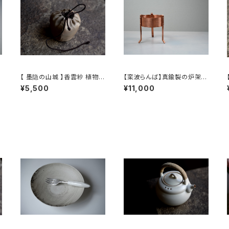
【 墨隐の山城 】香雲紗 植物染
【栾波らんば】真鍮製の炉架 /
仕覆 めカップ袋 【 Ink & Mo
【Bo Luan】Brass Trivet
¥5,500
¥11,000
untain Tea Atelier】Tea C
addy Pouch