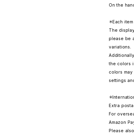
On the hand
＊Each item 
The displa
please be 
variations.
Additionall
the colors 
colors may 
settings an
＊Internatio
Extra posta
For overse
Amazon Pa
Please also