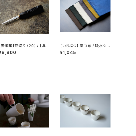
【姜栄華】茶切り （20） / 【Jia
【いちぶつ】 茶巾布 / 吸水シー
ng Ronghua】Tea knife（2
ト (カビが生えない)
¥8,800
¥1,045
0）