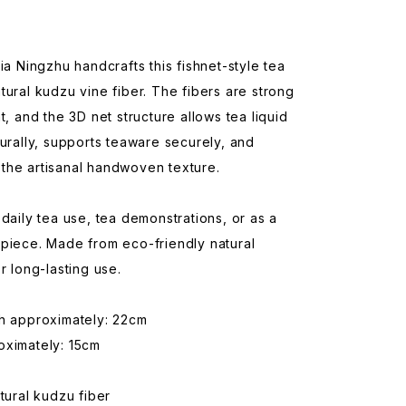
Xia Ningzhu handcrafts this fishnet-style tea
tural kudzu vine fiber. The fibers are strong
nt, and the 3D net structure allows tea liquid
turally, supports teaware securely, and
the artisanal handwoven texture.
 daily tea use, tea demonstrations, or as a
piece. Made from eco-friendly natural
or long-lasting use.
th approximately: 22cm
oximately: 15cm
atural kudzu fiber