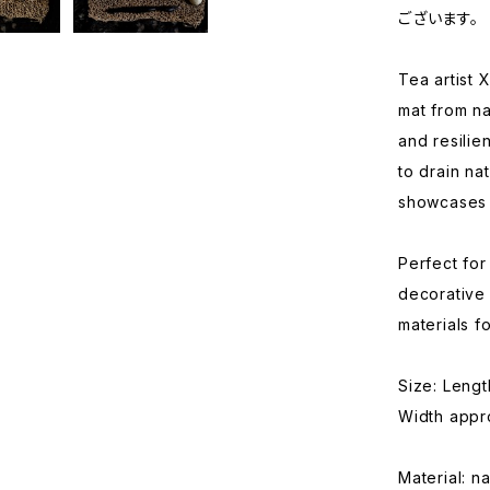
ございます。
Tea artist 
mat from na
and resilie
to drain na
showcases 
Perfect for
decorative 
materials f
Size: Leng
Width appr
Material: n