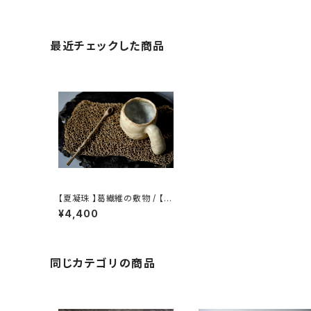
最近チェックした商品
【夏凝珠 】葛繊維の敷物 / 【 X
ia Ningzhu 】Kudzu fiber t
¥4,400
ea mat
同じカテゴリの商品