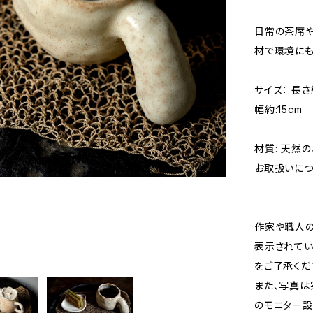
日常の茶席や
材で環境にも
サイズ： 長さ
幅約:15cm
材質: 天然
お取扱いにつ
作家や職人の
表示されてい
をご了承くだ
また、写真は
のモニター設