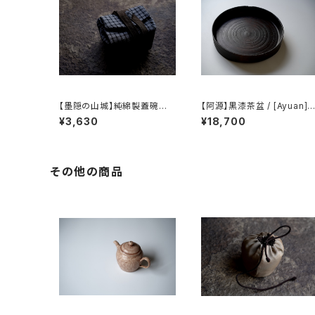
【墨隠の山城】純綿製蓋碗袋
【阿源】黒漆茶盆 / [Ayuan] B
内【 【 墨隐の山城 】香雲紗 植
lack Lacquer Tea Tray
¥3,630
¥18,700
物染仕覆 めカップ袋 【 Ink &
Mountain Tea Atelier】Te
a Caddy Pouch】Pure Cot
ton Gaiwan Pouch
その他の商品