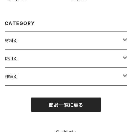
ティーバッグ」
CATEGORY
材料別
陶磁器
使用別
ガラス
茶壺 急须 土瓶
作家別
金属
耐火·耐热器
阿源
商品一覧に戻る
木·漆器
茶海
栾波
布・絲・植物繊維
蓋碗
相馬佳織
© ichibutu