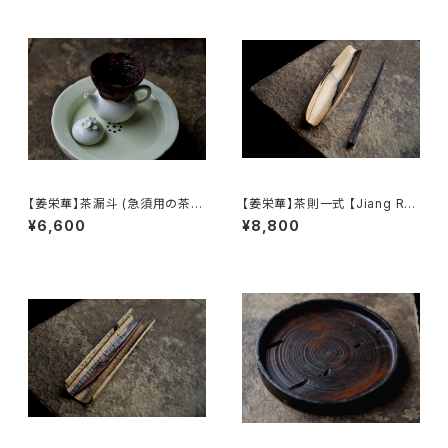
【姜栄華】茶漏斗 (急須用の茶葉
【姜栄華】茶則一式 【Jiang Ro
じょうご) / 【Jiang Ronghua】
nghua】A complete tea tray
¥6,600
¥8,800
Tea Funnel
set