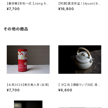
【姜栄華】茶則一式 【Jiang Ro
【阿源】黒漆茶盆 / [Ayuan] Bla
nghua】A complete tea tray
ck Lacquer Tea Tray
¥7,700
¥16,800
set
その他の商品
【お茶2024】東方美人茶 (台湾)
【 汐工坊 】酒精ランプ対応 湯沸
かしケトル / 【 Tidal Atelier 】
¥7,700
¥6,600
Handled teapot