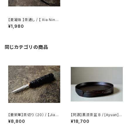
【夏凝珠 】茶通し / 【 Xia Ningz
hu 】Tea needle
¥1,980
同じカテゴリの商品
【姜栄華】茶切り （20） / 【Jiang
【阿源】黒漆茶盆 B / [Ayuan] B
Ronghua】Tea knife（20）
lack Lacquer Tea Tray B
¥8,800
¥18,700