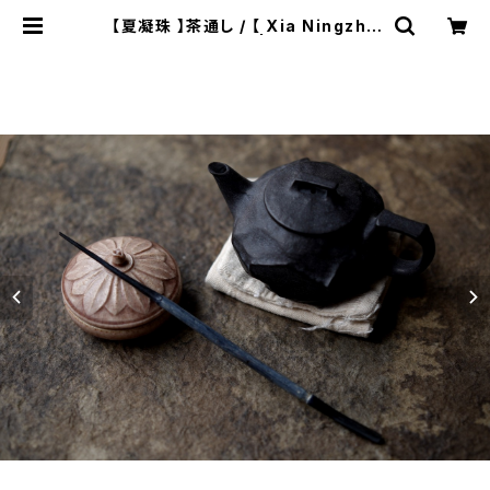
【夏凝珠 】茶通し / 【 Xia Ningzhu
】Tea needle | ichibutu