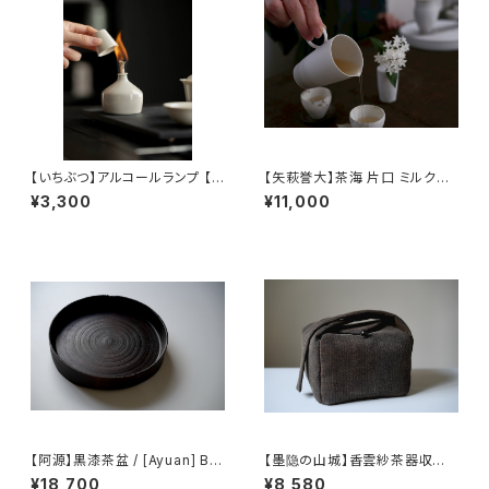
【いちぶつ】アルコールランプ 【 i
【矢萩誉大】茶海 片口 ミルクピ
chibutu 】Alcohol Lamp
ッチャー / 【Takahiro Yahagi】
¥3,300
¥11,000
Fair cup Katakuchi Milk pit
cher
【阿源】黒漆茶盆 / [Ayuan] Bla
【墨隐の山城】香雲紗茶器収納
ck Lacquer Tea Tray
バッグ 「内袋分離式のアウトドア
¥18,700
¥8,580