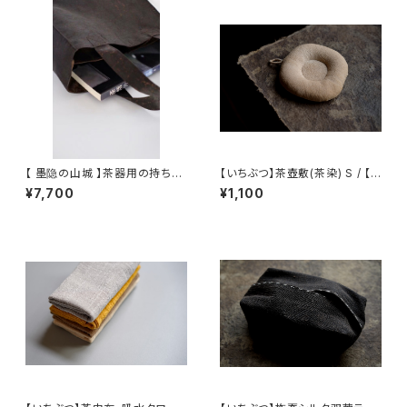
【 墨隐の山城 】茶器用の持ち手
【いちぶつ】茶壺敷(茶染) S / 【Ic
袋(香雲紗)
hibutu】Teapot Coaster S
¥7,700
¥1,100