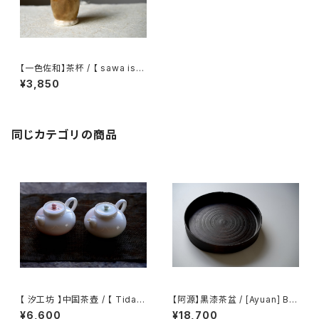
【一色佐和】茶杯 / 【 sawa iss
hiki 】Tea cup (145)
¥3,850
同じカテゴリの商品
【 汐工坊 】中国茶壺 / 【 Tidal
【阿源】黒漆茶盆 / [Ayuan] Bla
Atelier 】Chinese teapot
ck Lacquer Tea Tray
¥6,600
¥18,700