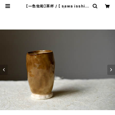
【一色佐和】茶杯 / 【 sawa isshiki
】Tea cup (145) | ichibutu