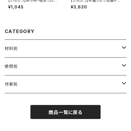
【いちぶつ】茶巾布・吸水クロス
【いちぶつ】柞蚕シルク双繭ティ
｜速乾・カビが生えにくい
ッシュカバー【 ichibutu 】Tuss
¥1,045
¥3,630
ah Silk Tissue Case
CATEGORY
材料別
陶磁器
使用別
ガラス
茶壺 急须 土瓶
作家別
金属
耐火·耐热器
阿源
商品一覧に戻る
木·漆器
茶海
栾波