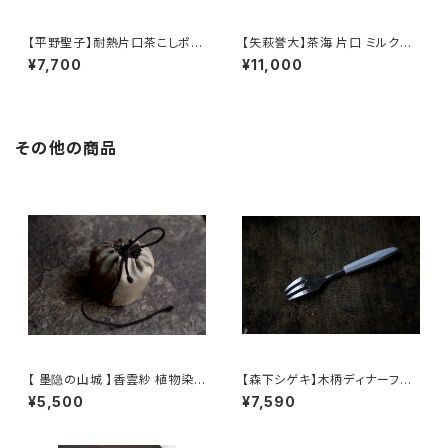
【平野聖子】耐熱片口茶こしポッ
【矢萩誉大】茶海 片口 ミルクピ
ト / 【Masako Hirano】Heat-r
ッチャー / 【Takahiro Yahagi】
¥7,700
¥11,000
esistant spout tea strainer
Fair cup Katakuchi Milk pit
pot
cher
その他の商品
【 墨隐の山城 】香雲紗 植物染
【森下シゲキ】木柄ディナーフォ
仕覆 めカップ袋 【 Ink & Moun
ーク /【Shigeki Morishita】w
¥5,500
¥7,590
tain Tea Atelier】Tea Cadd
ooden-handle dinner fork
y Pouch