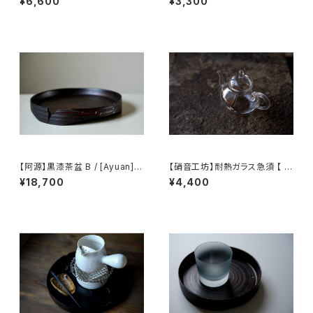
¥6,600
¥3,300
Handled teapot
【阿源】黒漆茶盆 B / [Ayuan] B
【硝音工坊】耐熱ガラス急須 【 S
lack Lacquer Tea Tray B
hione Studio】Borosilicate
¥18,700
¥4,400
glass teapot