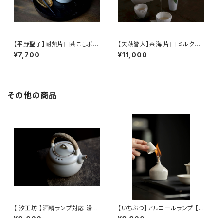
【平野聖子】耐熱片口茶こしポッ
【矢萩誉大】茶海 片口 ミルクピ
ト / 【Masako Hirano】Heat-r
ッチャー / 【Takahiro Yahagi】
¥7,700
¥11,000
esistant spout tea strainer
Fair cup Katakuchi Milk pit
pot
cher
その他の商品
【 汐工坊 】酒精ランプ対応 湯沸
【いちぶつ】アルコールランプ 【 i
かしケトル / 【 Tidal Atelier 】
chibutu 】Alcohol Lamp