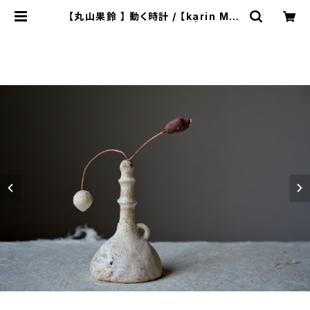
【丸山果鈴 】 動く時計 / 【karin Mar
uyama】Moving Clock | ichibut
u