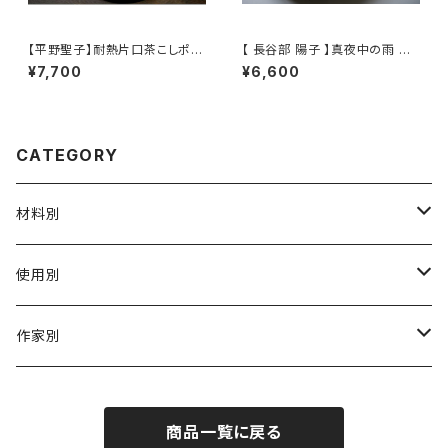
【平野聖子】耐熱片口茶こしポッ
【 長谷部 陽子 】真夜中の雨 ロ
ト / 【Masako Hirano】Heat-r
ックグラス / 【 Yoko Hasebe
¥7,700
¥6,600
esistant spout tea strainer
】Whisky Tumbler
pot
CATEGORY
材料別
陶磁器
使用別
ガラス
茶壺 急须 土瓶
作家別
金属
耐火·耐热器
阿源
商品一覧に戻る