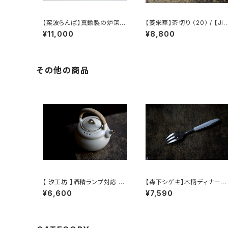
【栾波らんば】真鍮製の炉架 /
【姜栄華】茶切り （20） / 【Jia
【Bo Luan】Brass Trivet
ng Ronghua】Tea knife（
¥11,000
¥8,800
0）
その他の商品
【 汐工坊 】酒精ランプ対応 湯
【森下シゲキ】木柄ディナーフ
沸かしケトル / 【 Tidal Ateli
ォーク /【Shigeki Morishit
¥6,600
¥7,590
er 】Handled teapot
a】wooden-handle dinne
fork