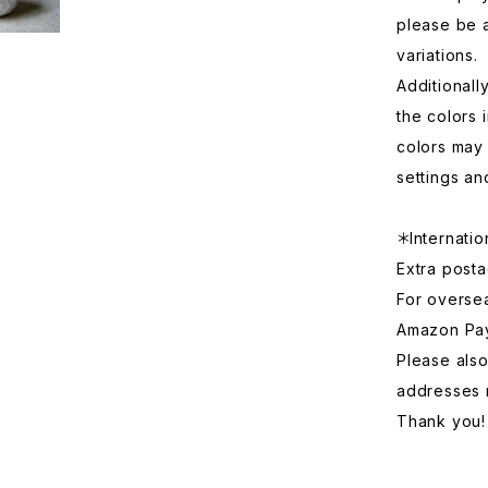
please be 
variations.
Additionall
the colors 
colors may 
settings an
＊Internatio
Extra posta
For overse
Amazon Pa
Please also
addresses 
Thank you!