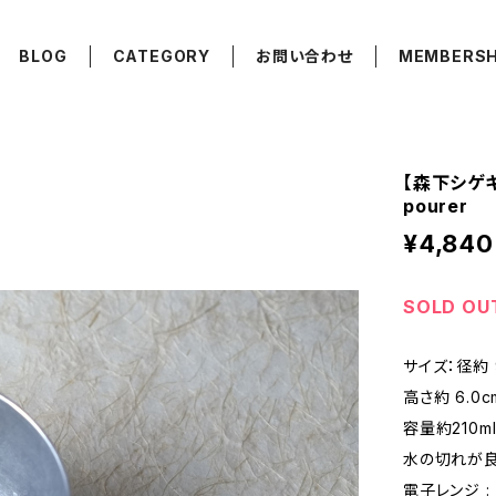
BLOG
CATEGORY
お問い合わせ
MEMBERSH
【森下シゲキ】片
pourer
¥4,840
SOLD OU
サイズ：径約 9.
高さ約 6.0c
容量約210m
水の切れが
電子レンジ : ×