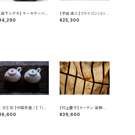
【森下シゲキ】 ケーキサーバー
【宇田 直人】フライパン（小）/
【Shigeki Morishita】cake
【 Naoto Uda 】Frying pan
¥4,290
¥25,300
server
（S）
【 汐工坊 】中国茶壺 / 【 Tida
【村上慶子】カーテン 装飾布 /
l Atelier 】Chinese teapot
【sabi-nuno】tablecloth st
¥6,600
¥39,600
ole