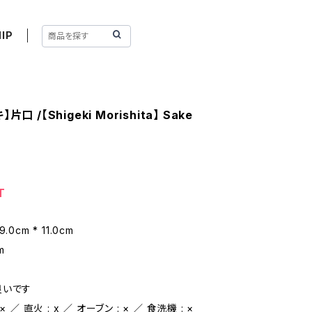
IP
口 /【Shigeki Morishita】 Sake
T
0cm * 11.0cm
m
l
良いです
 ／ 直火 : x ／ オーブン : × ／ 食洗機 : ×