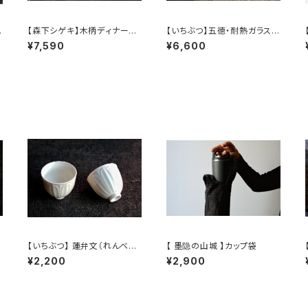
【森下シゲキ】木柄ディナーフ
【いちぶつ】五徳・耐熱ガラスア
2
ォーク /【Shigeki Morishit
ルコールランプ 一式 /【 ichib
/
¥7,590
¥6,600
a】wooden-handle dinner
utu 】Trivet & Heat-resist
fork
ant Glass Alcohol Lamp
Set
【いちぶつ】 蓮弁文（れんべん
【 墨隐の山城 】カップ袋
もん）湯呑み /【 ichibutu 】T
¥2,200
¥2,900
r
eacup