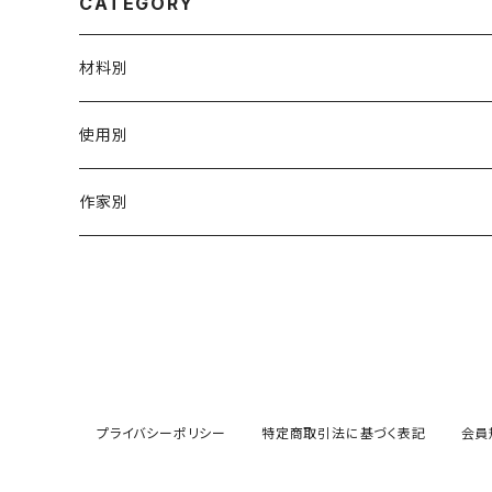
CATEGORY
材料別
陶磁器
使用別
ガラス
茶壺 急须 土瓶
作家別
金属
耐火·耐热器
阿源
木·漆器
茶海
栾波
布・絲・植物繊維
蓋碗
相馬佳織
プライバシーポリシー
特定商取引法に基づく表記
会員
その他の雑貨
茶杯 · ぐい呑
もりあずさ