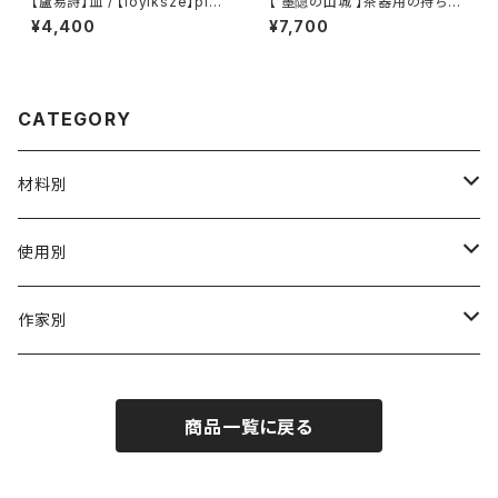
【盧易詩】皿 / 【loyiksze】plat
【 墨隐の山城 】茶器用の持ち手
e
袋(香雲紗)
¥4,400
¥7,700
CATEGORY
材料別
陶磁器
使用別
ガラス
茶壺 急须 土瓶
作家別
金属
耐火·耐热器
阿源
商品一覧に戻る
木·漆器
茶海
栾波