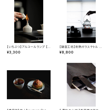
【いちぶつ】アルコールランプ 【 i
【硝音工坊】耐熱ガラスケトル 【
chibutu 】Alcohol Lamp
Shione Studio】Heat-resist
¥3,300
¥8,800
ant Glass Kettle