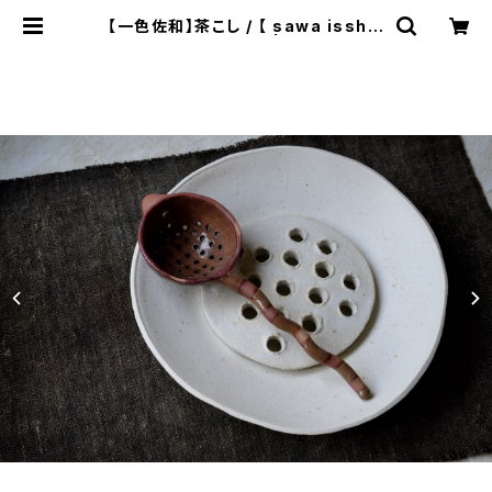
【一色佐和】茶こし / 【 sawa isshik
i 】Tea Strainer | ichibutu