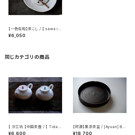
【一色佐和】茶こし / 【 sawa is
shiki 】Tea Strainer
¥6,050
同じカテゴリの商品
【 汐工坊 】中国茶壺 / 【 Tidal
【阿源】黒漆茶盆 / [Ayuan] Bla
Atelier 】Chinese teapot
ck Lacquer Tea Tray
¥6,600
¥18,700