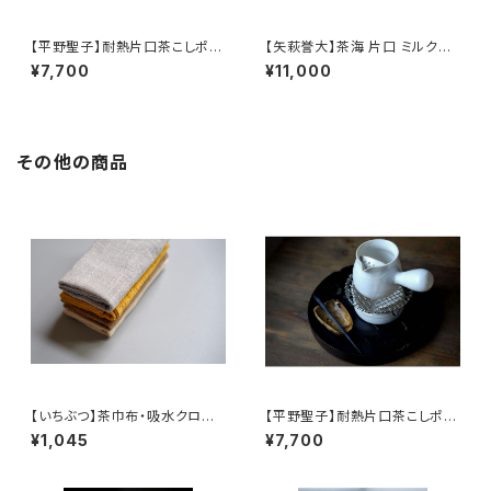
【平野聖子】耐熱片口茶こしポッ
【矢萩誉大】茶海 片口 ミルクピ
ト / 【Masako Hirano】Heat-r
ッチャー / 【Takahiro Yahagi】
¥7,700
¥11,000
esistant spout tea strainer
Fair cup Katakuchi Milk pit
pot
cher
その他の商品
【いちぶつ】茶巾布・吸水クロス
【平野聖子】耐熱片口茶こしポッ
｜速乾・カビが生えにくい
ト / 【Masako Hirano】Heat-r
¥1,045
¥7,700
esistant spout tea strainer
pot