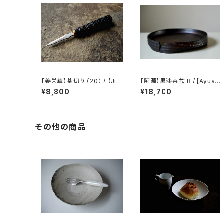
【姜栄華】茶切り （20） / 【Jia
【阿源】黒漆茶盆 B / [Ayuan
ng Ronghua】Tea knife（2
Black Lacquer Tea Tray
¥8,800
¥18,700
0）
B
その他の商品