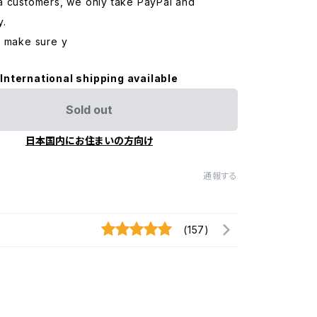
a customers, we only take PayPal and
y.
o make sure y
International shipping available
Sold out
日本国内にお住まいの方向け
通報する
(157)