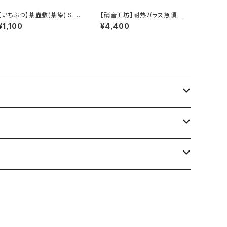
【いちぶつ】茶壺敷(茶染) S /
【硝音工坊】耐熱ガラス急須 【
【Ichibutu】Teapot Coaste
Shione Studio】Borosilica
¥1,100
¥4,400
r S
te glass teapot