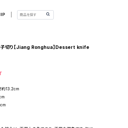
IP
切り【Jiang Ronghua】Dessert knife
T
約13.2cm
cm
6cm