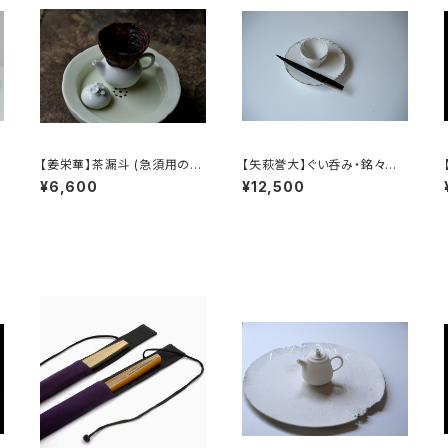
]
【姜栄華】茶漏斗 (急須用の茶
【矢萩誉大】ぐい呑み・銘々皿・
葉じょうご) / 【Jiang Rongh
菓子切 / 【Takahiro 】Sake
¥6,600
¥12,500
ua】Tea Funnel
Cup, Plate & Japanese S
weet Knife Set