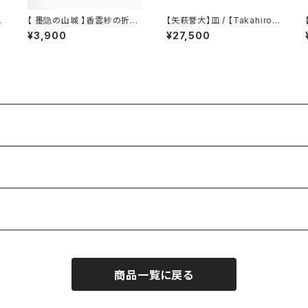
【 墨隐の山城 】香雲紗の折り
【矢萩誉大】皿 / 【Takahiro Y
たたみ扇子袋 / Xiangyun si
ahagi】plate
¥3,900
¥27,500
lk folding fan case
商品一覧に戻る