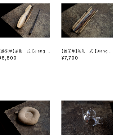
【姜栄華】茶則一式 【Jiang R
【姜栄華】茶則一式 【Jiang R
onghua】A complete tea t
onghua】A complete tea t
¥8,800
¥7,700
ray set
ray set