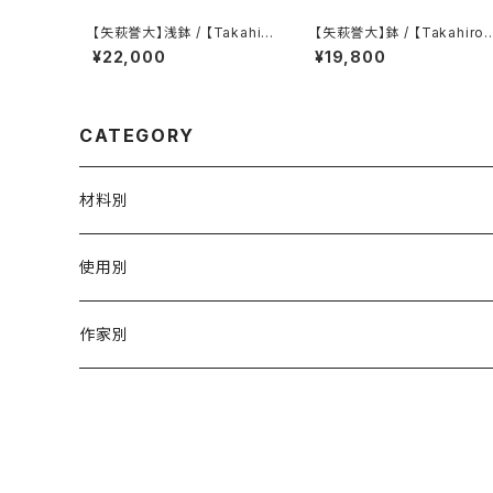
【矢萩誉大】浅鉢 / 【Takahir
【矢萩誉大】鉢 / 【Takahiro Y
o Yahagi】Shallow bowl
ahagi】Deep dish
¥22,000
¥19,800
CATEGORY
材料別
陶磁器
使用別
ガラス
茶壺 急须 土瓶
作家別
金属
耐火·耐热器
阿源
木·漆器
茶海
栾波