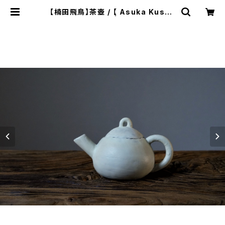
【楠田飛鳥】茶壺 / 【 Asuka Kusud
a 】Teapot | ichibutu