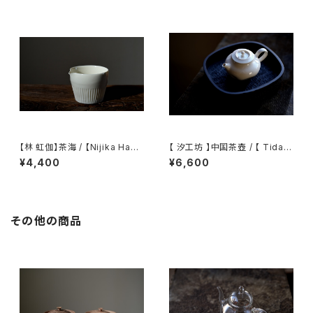
【林 虹伽】茶海 / 【Nijika Haya
【 汐工坊 】中国茶壺 / 【 Tidal
shi 】tea pitcher
Atelier 】Chinese teapot
¥4,400
¥6,600
その他の商品