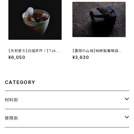
【矢萩誉大】白磁茶杯 / 【Takah
【墨隠の山城】純綿製蓋碗袋内【
iro Yahagi】teacup
【 墨隐の山城 】香雲紗 植物染
¥6,050
¥3,630
仕覆 めカップ袋 【 Ink & Moun
tain Tea Atelier】Tea Cadd
y Pouch】Pure Cotton Gaiw
an Pouch
CATEGORY
材料別
陶磁器
使用別