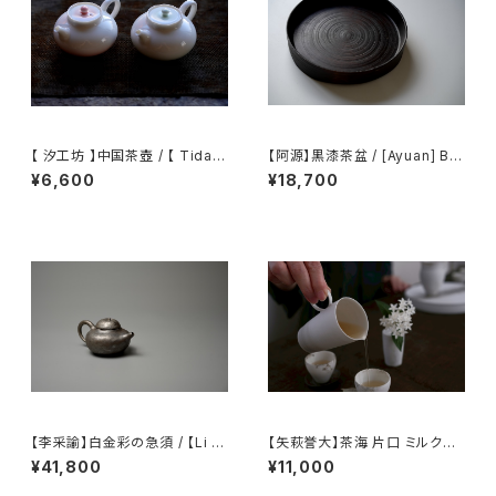
【 汐工坊 】中国茶壺 / 【 Tidal
【阿源】黒漆茶盆 / [Ayuan] Bla
Atelier 】Chinese teapot
ck Lacquer Tea Tray
¥6,600
¥18,700
【李采諭】白金彩の急須 / 【Li C
【矢萩誉大】茶海 片口 ミルクピ
aiyu】Platinum Decoration t
ッチャー / 【Takahiro Yahagi】
¥41,800
¥11,000
eapot
Fair cup Katakuchi Milk pit
cher