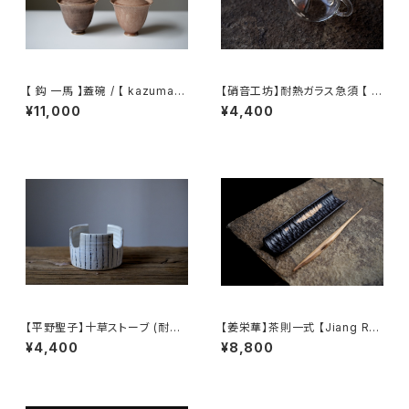
【 鈎 一馬 】蓋碗 / 【 kazuma
【硝音工坊】耐熱ガラス急須 【 S
magari 】Gaiwan
hione Studio】Borosilicate
¥11,000
¥4,400
glass teapot
【平野聖子】十草ストーブ (耐熱)
【姜栄華】茶則一式 【Jiang Ro
/ 【Masako Hirano】Stove (H
nghua】A complete tea tray
¥4,400
¥8,800
eat-resistant)
set