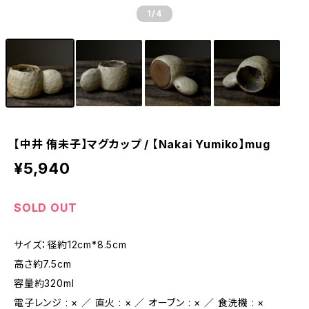
1
/4
【中井 侑未子】マグカップ / 【Nakai Yumiko】mug
¥5,940
SOLD OUT
サイズ：径約12cm*8.5cm
高さ約7.5cm
容量約320ml
電子レンジ : × ／ 直火 : × ／ オーブン : × ／ 食洗機 : ×