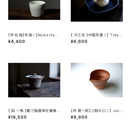
【林 虹伽】茶海 / 【Nijika Haya
【 汐工坊 】中国茶壺 / 【 Tidal
shi 】tea pitcher
Atelier 】Chinese teapot
¥4,400
¥6,600
【 鈎 一馬 】蒼汀釉唐草文蓋碗 /
【林 潤一郎】三股片口 / 【 Junic
【 kazuma magari 】Gaiwan
hiro Hayashi 】Katakuchi
¥16,500
¥9,900