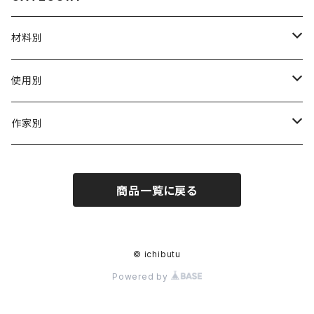
材料別
陶磁器
使用別
ガラス
茶壺 急须 土瓶
作家別
金属
耐火·耐热器
阿源
商品一覧に戻る
木·漆器
茶海
栾波
布・絲・植物繊維
蓋碗
相馬佳織
© ichibutu
Powered by
その他の雑貨
茶杯 · ぐい呑
もりあずさ