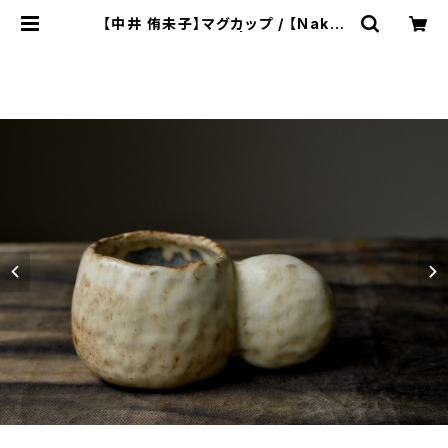
【中井 侑未子】マグカップ / 【Nakai
Yumiko】mug | ichibutu