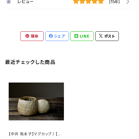
レビュー
(158)
保存
シェア
LINE
ポスト
最近チェックした商品
【中井 侑未子】マグカップ / 【Na
kai Yumiko】mug