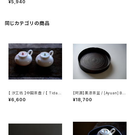
¥5,940
同じカテゴリの商品
【 汐工坊 】中国茶壺 / 【 Tidal
【阿源】黒漆茶盆 / [Ayuan] Bla
Atelier 】Chinese teapot
ck Lacquer Tea Tray
¥6,600
¥18,700