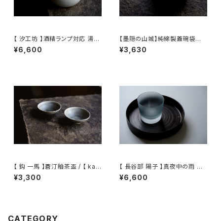
【 汐工坊 】酒精ランプ対応 湯沸
【墨隠の山城】純綿製蓋碗袋内【
かしケトル / 【 Tidal Atelier 】
【 墨隐の山城 】香雲紗 植物染
¥6,600
¥3,630
Handled teapot
仕覆 めカップ袋 【 Ink & Moun
tain Tea Atelier】Tea Cadd
y Pouch】Pure Cotton Gaiw
an Pouch
【 鈎 一馬 】蒼汀釉茶盃 / 【 kaz
【 長谷部 陽子 】真夜中の雨 ロ
uma magari 】Teacup
ックグラス / 【 Yoko Hasebe
¥3,300
¥6,600
】Whisky Tumbler
CATEGORY