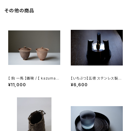
その他の商品
【 鈎 一馬 】蓋碗 / 【 kazuma
【いちぶつ】五德 ステンレス製ア
magari 】Gaiwan
ルコールランプ /【 ichibutu 】T
¥11,000
¥6,600
rivet stainless steel alcoh
ol lamp