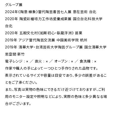
グループ展
2024年《陶意·線象》當代陶芸書芸七人展 意在芸術 台北
2020年 陶瓷彩繪培力工作坊瓷彙成果展 国立台北科技大学
台北
2020年 五穀文化村《如斯初心‧臥龍浮洲》 苗栗
2019年 アジア當代陶芸交流展 中国美術学院 杭州
2019年 清華大学・台湾芸術大学陶芸グループ展 国立清華大学
思空間 新竹
電子レンジ : × ／ 直火 : × ／ オーブン : × ／ 食洗機 : ×
作家や職人の手によって一つひとつ手作りされた品物です。
表示されているサイズや容量は目安であり、多少の誤差があるこ
とをご了承ください。
また、写真は実物の色味にできるだけ近づけておりますが、ご利
用のモニター設定や照明などにより、実際の色味と多少異なる場
合がございます。