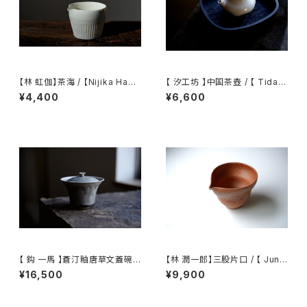
【林 虹伽】茶海 / 【Nijika Haya
【 汐工坊 】中国茶壺 / 【 Tidal
shi 】tea pitcher
Atelier 】Chinese teapot
¥4,400
¥6,600
【 鈎 一馬 】蒼汀釉唐草文蓋碗 /
【林 潤一郎】三股片口 / 【 Junic
【 kazuma magari 】Gaiwan
hiro Hayashi 】Katakuchi
¥16,500
¥9,900