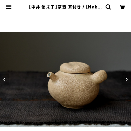
【中井 侑未子】茶壺 耳付き / 【Nakai
Yumiko】teapot | ichibutu