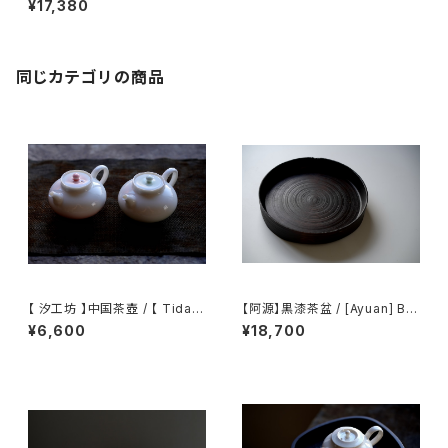
¥17,380
同じカテゴリの商品
【 汐工坊 】中国茶壺 / 【 Tidal
【阿源】黒漆茶盆 / [Ayuan] Bla
Atelier 】Chinese teapot
ck Lacquer Tea Tray
¥6,600
¥18,700