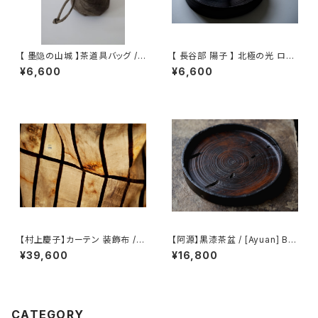
【 墨隐の山城 】茶道具バッグ /
【 長谷部 陽子 】 北極の光 ロッ
Tea Utensil Bag
クグラス / 【 Yoko Hasebe 】
¥6,600
¥6,600
Whisky Tumbler
【村上慶子】カーテン 装飾布 /
【阿源】黒漆茶盆 / [Ayuan] Bla
【sabi-nuno】tablecloth stol
ck Lacquer Tea Tray
¥39,600
¥16,800
e
CATEGORY