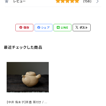
レビュー
(158)
保存
シェア
LINE
ポスト
最近チェックした商品
【中井 侑未子】茶壺 耳付き / 【N
akai Yumiko】teapot