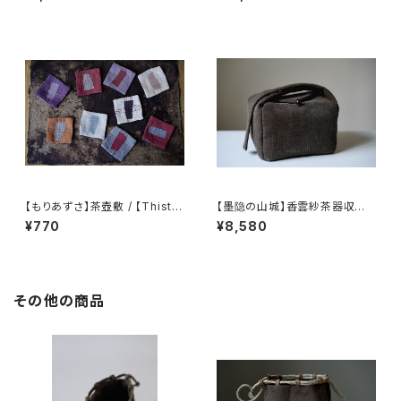
ティーバッグ」
【もりあずさ】茶壺敷 / 【Thistl
【墨隐の山城】香雲紗茶器収納
e】Teapot Coaster
バッグ 「内袋分離式のアウトドア
¥770
¥8,580
ティーバッグ」
その他の商品