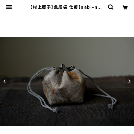
【村上慶子】急須袋 仕覆【sabi-nun
o】teapot bag tea caddy pouc
h | ichibutu