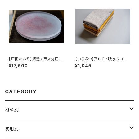
an Pouch
【戸田かおり】鋳造ガラス丸皿 /
【いちぶつ】茶巾布・吸水クロス
【kaoritoda】Cast Glass Rou
｜速乾・カビが生えにくい
¥17,600
¥1,045
nd Plate
CATEGORY
材料別
陶磁器
使用別