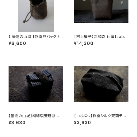
【 墨隐の山城 】茶道具バッグ /
【村上慶子】急須袋 仕覆【sabi-
Tea Utensil Bag
nuno】teapot bag tea cadd
¥6,600
¥14,300
y pouch
【墨隠の山城】純綿製蓋碗袋内【
【いちぶつ】柞蚕シルク双繭ティ
【 墨隐の山城 】香雲紗 植物染
ッシュカバー【 ichibutu 】Tuss
¥3,630
¥3,630
仕覆 めカップ袋 【 Ink & Moun
ah Silk Tissue Case
tain Tea Atelier】Tea Cadd
y Pouch】Pure Cotton Gaiw