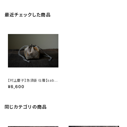
最近チェックした商品
【村上慶子】急須袋 仕覆【sabi-
nuno】teapot bag tea cadd
¥6,600
y pouch
同じカテゴリの商品