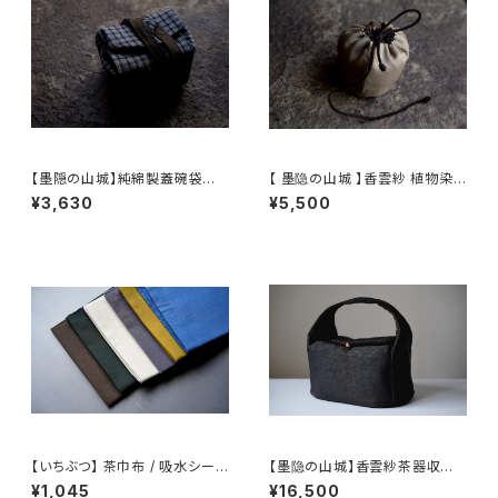
【墨隠の山城】純綿製蓋碗袋内【
【 墨隐の山城 】香雲紗 植物染
【 墨隐の山城 】香雲紗 植物染
仕覆 めカップ袋 【 Ink & Moun
¥3,630
¥5,500
仕覆 めカップ袋 【 Ink & Moun
tain Tea Atelier】Tea Cadd
tain Tea Atelier】Tea Cadd
y Pouch
y Pouch】Pure Cotton Gaiw
an Pouch
【いちぶつ】 茶巾布 / 吸水シート
【墨隐の山城】香雲紗茶器収納
(カビが生えない)
バッグ 「内袋分離式のアウトドア
¥1,045
¥16,500