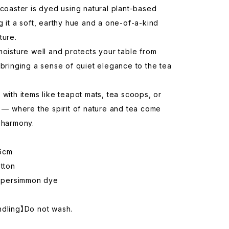
 coaster is dyed using natural plant-based
g it a soft, earthy hue and a one-of-a-kind
ture.
moisture well and protects your table from
 bringing a sense of quiet elegance to the tea
 with items like teapot mats, tea scoops, or
s — where the spirit of nature and tea come
 harmony.
6cm
otton
, persimmon dye
ndling】Do not wash.