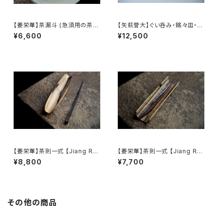
【姜栄華】茶漏斗 (急須用の茶葉
【矢萩誉大】ぐい呑み・銘々皿・菓
じょうご) / 【Jiang Ronghua】
子切 / 【Takahiro 】Sake Cu
¥6,600
¥12,500
Tea Funnel
p, Plate & Japanese Sweet
Knife Set
【姜栄華】茶則一式 【Jiang Ro
【姜栄華】茶則一式 【Jiang Ro
nghua】A complete tea tray
nghua】A complete tea tray
¥8,800
¥7,700
set
set
その他の商品