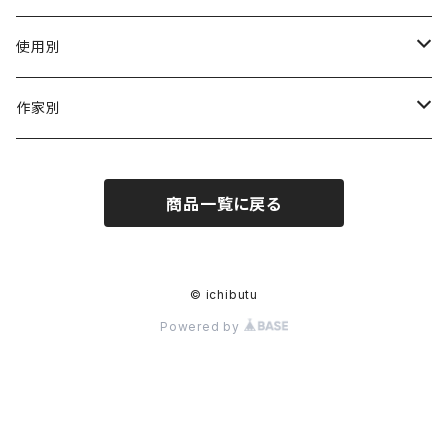
陶磁器
使用別
ガラス
茶壺 急须 土瓶
作家別
金属
耐火·耐热器
阿源
商品一覧に戻る
木·漆器
茶海
栾波
布・絲・植物繊維
蓋碗
相馬佳織
© ichibutu
Powered by
その他の雑貨
茶杯 · ぐい呑
もりあずさ
お茶
茶具零配
ワダコーヘー