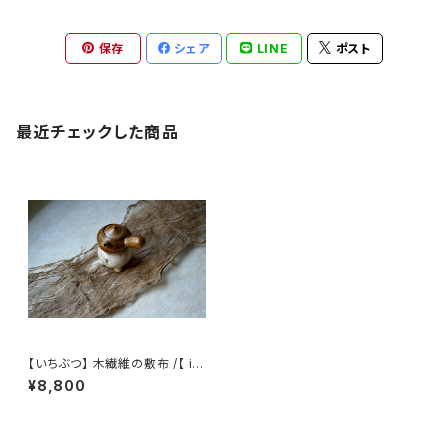
保存
シェア
LINE
ポスト
最近チェックした商品
【いちぶつ】 木繊維の敷布 /【 ic
hibutu 】Plant-based Tea M
¥8,800
at