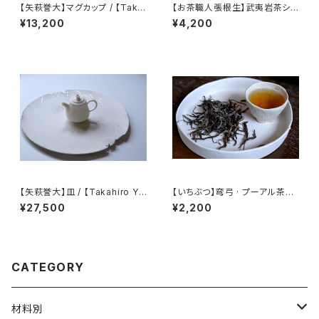
【矢萩誉大】マグカップ / 【Taka
【お茶職人張根生】武夷岩茶シリ
hiro Yahagi】Mug
ーズ: 武夷肉桂茶 (足火炭焙)
¥13,200
¥4,200
【矢萩誉大】皿 / 【Takahiro Ya
【いちぶつ】弯弓 · プーアル茶
hagi】plate
（生茶） 【 ichibutu 】 Pu-erh T
¥27,500
¥2,200
ea
CATEGORY
材料別