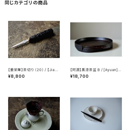
同じカテゴリの商品
【姜栄華】茶切り （20） / 【Jiang
【阿源】黒漆茶盆 B / [Ayuan] B
Ronghua】Tea knife（20）
lack Lacquer Tea Tray B
¥8,800
¥18,700