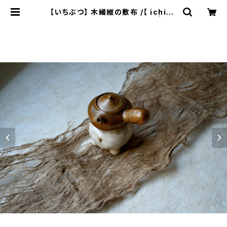
【いちぶつ】 木繊維の敷布 /【 ichibu
tu 】Plant-based Tea Mat | ich
ibutu