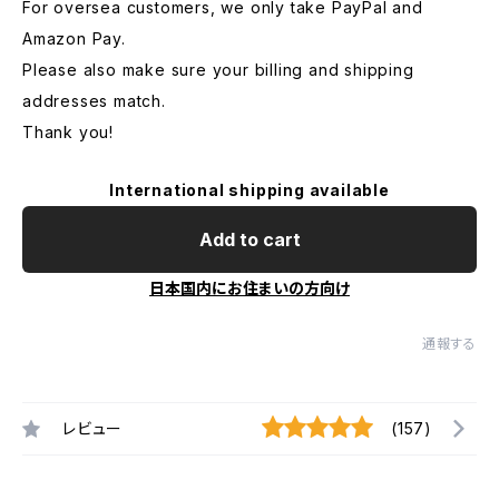
For oversea customers, we only take PayPal and
Amazon Pay.
Please also make sure your billing and shipping
addresses match.
Thank you!
International shipping available
Add to cart
日本国内にお住まいの方向け
通報する
レビュー
(157)