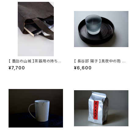
【 墨隐の山城 】茶器用の持ち手
【 長谷部 陽子 】真夜中の雨 ロ
袋(香雲紗)
ックグラス / 【 Yoko Hasebe
¥7,700
¥6,600
】Whisky Tumbler