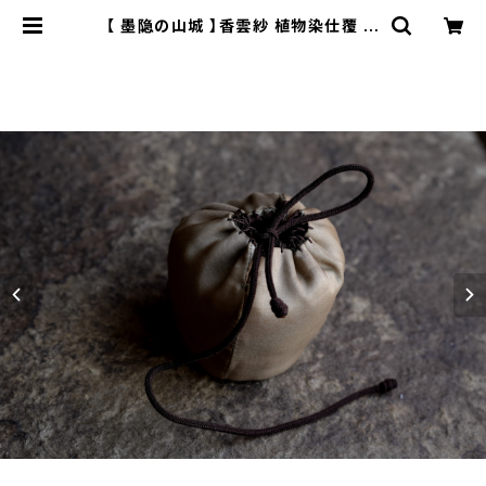
【 墨隐の山城 】香雲紗 植物染仕覆 め
カップ袋 【 Ink & Mountain Tea A
telier】Tea Caddy Pouch | ichi
butu