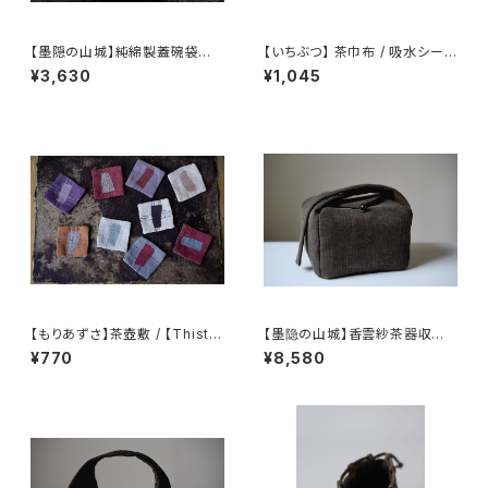
【墨隠の山城】純綿製蓋碗袋内【
【いちぶつ】 茶巾布 / 吸水シート
【 墨隐の山城 】香雲紗 植物染
(カビが生えない)
¥3,630
¥1,045
仕覆 めカップ袋 【 Ink & Moun
tain Tea Atelier】Tea Cadd
y Pouch】Pure Cotton Gaiw
an Pouch
【もりあずさ】茶壺敷 / 【Thistl
【墨隐の山城】香雲紗茶器収納
e】Teapot Coaster
バッグ 「内袋分離式のアウトドア
¥770
¥8,580
ティーバッグ」