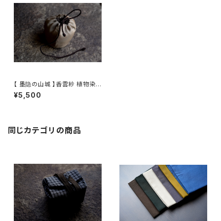
【 墨隐の山城 】香雲紗 植物染
仕覆 めカップ袋 【 Ink & Moun
¥5,500
tain Tea Atelier】Tea Cadd
y Pouch
同じカテゴリの商品