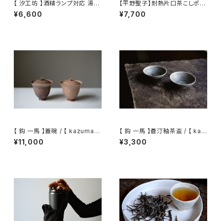
【 汐工坊 】酒精ランプ対応 湯沸
【平野聖子】耐熱片口茶こしポッ
かしケトル / 【 Tidal Atelier 】
ト / 【Masako Hirano】Heat-r
¥6,600
¥7,700
Handled teapot
esistant spout tea strainer
pot
【 鈎 一馬 】蓋碗 / 【 kazuma
【 鈎 一馬 】蒼汀釉茶盃 / 【 kaz
magari 】Gaiwan
uma magari 】Teacup
¥11,000
¥3,300