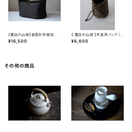
【墨隐の山城】香雲紗茶器収納
【 墨隐の山城 】茶道具バッグ /
バッグ 「内袋分離式のアウトドア
Tea Utensil Bag
¥16,500
¥6,600
ティーバッグ」
その他の商品