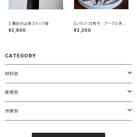
【 墨隐の山城 】カップ袋
【いちぶつ】弯弓 · プーアル茶
（生茶） 【 ichibutu 】 Pu-erh T
¥2,900
¥2,200
ea
CATEGORY
材料別
陶磁器
使用別
ガラス
茶壺 急须 土瓶
作家別
金属
耐火·耐热器
阿源