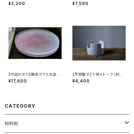
（生茶） 【 ichibutu 】 Pu-erh T
ーク /【Shigeki Morishita】w
¥2,200
¥7,590
ea
ooden-handle dinner fork
【戸田かおり】鋳造ガラス丸皿 /
【平野聖子】十草ストーブ (耐熱)
【kaoritoda】Cast Glass Rou
/ 【Masako Hirano】Stove (H
¥17,600
¥4,400
nd Plate
eat-resistant)
CATEGORY
材料別