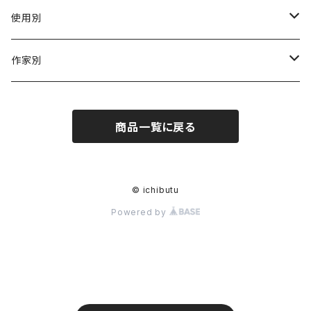
陶磁器
使用別
ガラス
茶壺 急须 土瓶
作家別
金属
耐火·耐热器
阿源
商品一覧に戻る
木·漆器
茶海
栾波
布・絲・植物繊維
蓋碗
相馬佳織
© ichibutu
Powered by
その他の雑貨
茶杯 · ぐい呑
もりあずさ
お茶
茶具零配
ワダコーヘー