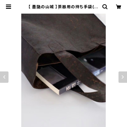
【 墨隐の山城 】茶器用の持ち手袋(香
雲紗) | ichibutu