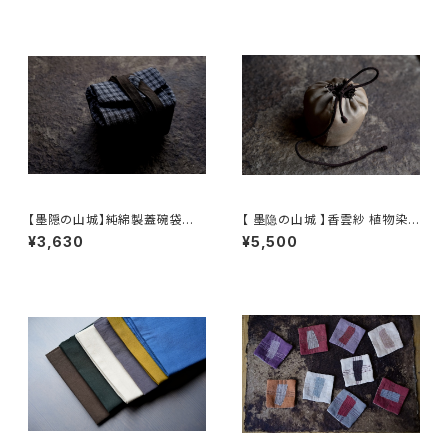
【墨隠の山城】純綿製蓋碗袋内【
【 墨隐の山城 】香雲紗 植物染
【 墨隐の山城 】香雲紗 植物染
仕覆 めカップ袋 【 Ink & Moun
¥3,630
¥5,500
仕覆 めカップ袋 【 Ink & Moun
tain Tea Atelier】Tea Cadd
tain Tea Atelier】Tea Cadd
y Pouch
y Pouch】Pure Cotton Gaiw
an Pouch