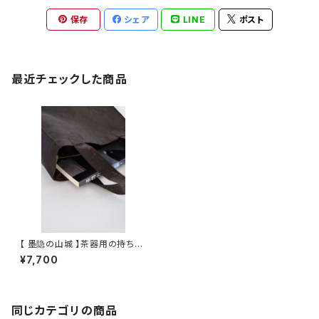
保存
シェア
LINE
ポスト
最近チェックした商品
【 墨隐の山城 】茶器用の持ち手
袋(香雲紗)
¥7,700
同じカテゴリの商品