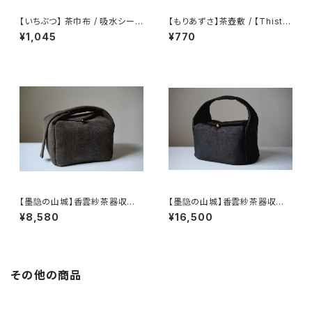
【いちぶつ】 茶巾布 / 吸水シート
【もりあずさ】茶壺敷 / 【Thistl
(カビが生えない)
e】Teapot Coaster
¥1,045
¥770
【墨隐の山城】香雲紗茶器収納
【墨隐の山城】香雲紗茶器収納
バッグ 「内袋分離式のアウトドア
バッグ 「内袋分離式のアウトドア
¥8,580
¥16,500
ティーバッグ」
ティーバッグ」
その他の商品