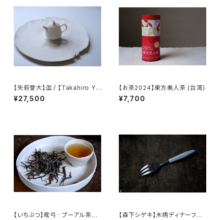
【矢萩誉大】皿 / 【Takahiro Ya
【お茶2024】東方美人茶 (台湾)
hagi】plate
¥27,500
¥7,700
【いちぶつ】弯弓 · プーアル茶
【森下シゲキ】木柄ディナーフォ