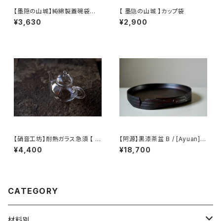
【墨隠の山城】純綿製蓋碗袋内【
【 墨隐の山城 】カップ袋
【 墨隐の山城 】香雲紗 植物染
¥3,630
¥2,900
仕覆 めカップ袋 【 Ink & Moun
tain Tea Atelier】Tea Cadd
y Pouch】Pure Cotton Gaiw
an Pouch
【硝音工坊】耐熱ガラス急須 【 S
【阿源】黒漆茶盆 B / [Ayuan] B
hione Studio】Borosilicate
lack Lacquer Tea Tray B
¥4,400
¥18,700
glass teapot
CATEGORY
材料別