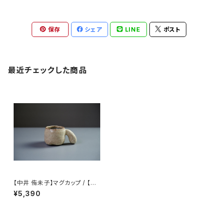
保存
シェア
LINE
ポスト
最近チェックした商品
【中井 侑未子】マグカップ / 【Na
kai Yumiko】mug
¥5,390