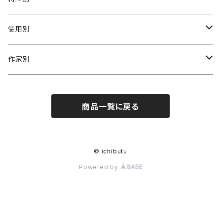
陶磁器
使用別
ガラス
茶壺 急须 土瓶
作家別
金属
耐火·耐热器
阿源
商品一覧に戻る
木·漆器
茶海
栾波
布・絲・植物繊維
蓋碗
相馬佳織
© ichibutu
Powered by
その他の雑貨
茶杯 · ぐい呑
もりあずさ
お茶
茶具零配
ワダコーヘー