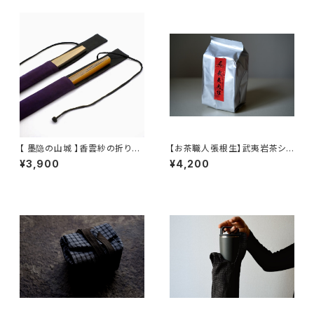
【 墨隐の山城 】香雲紗の折りた
【お茶職人張根生】武夷岩茶シリ
たみ扇子袋 / Xiangyun silk f
ーズ: 武夷肉桂茶 (足火炭焙)
¥3,900
¥4,200
olding fan case