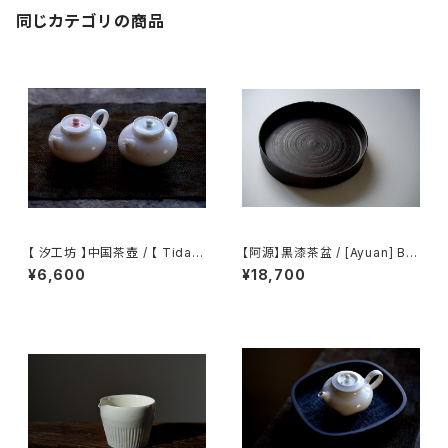
同じカテゴリの商品
【 汐工坊 】中国茶壺 / 【 Tidal
【阿源】黒漆茶盆 / [Ayuan] Bla
Atelier 】Chinese teapot
ck Lacquer Tea Tray
¥6,600
¥18,700