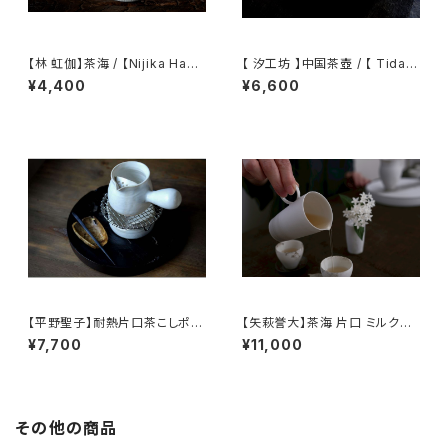
【林 虹伽】茶海 / 【Nijika Haya
【 汐工坊 】中国茶壺 / 【 Tidal
shi 】tea pitcher
Atelier 】Chinese teapot
¥4,400
¥6,600
【平野聖子】耐熱片口茶こしポッ
【矢萩誉大】茶海 片口 ミルクピ
ト / 【Masako Hirano】Heat-r
ッチャー / 【Takahiro Yahagi】
¥7,700
¥11,000
esistant spout tea strainer
Fair cup Katakuchi Milk pit
pot
cher
その他の商品