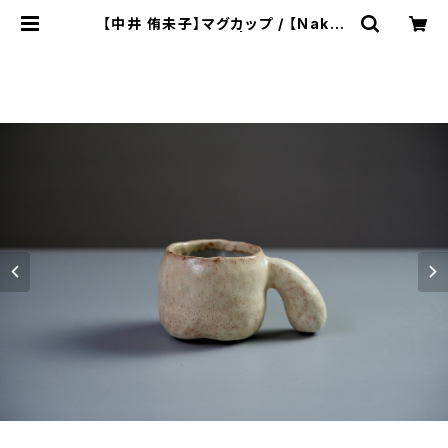
【中井 侑未子】マグカップ / 【Nakai
Yumiko】mug | ichibutu