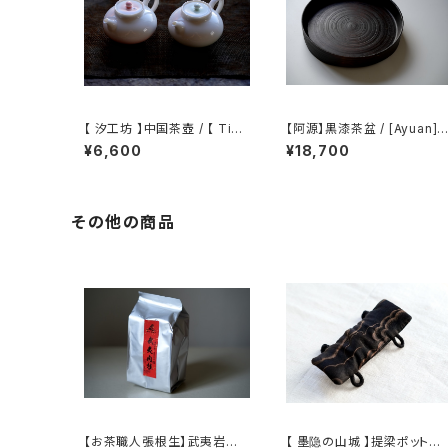
【 汐工坊 】中国茶壺 / 【 Tida
【阿源】黒漆茶盆 / [Ayuan] B
l Atelier 】Chinese teapot
lack Lacquer Tea Tray
¥6,600
¥18,700
その他の商品
【お茶職人張根生】武夷岩茶
【 墨隐の山城 】提梁ポット用