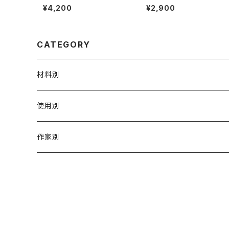
シリーズ: 武夷肉桂茶 (足火炭
のホットマット
¥4,200
¥2,900
焙)
CATEGORY
材料別
陶磁器
使用別
ガラス
茶壺 急须 土瓶
作家別
金属
耐火·耐热器
阿源
木·漆器
茶海
栾波