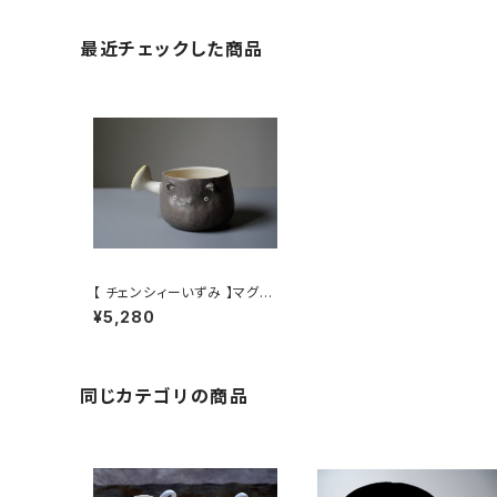
最近チェックした商品
【 チェンシィーいずみ 】マグカ
ップ / 【 Izumi Chancey 】m
¥5,280
ug
同じカテゴリの商品