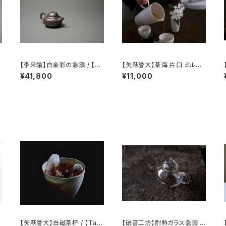
【李采諭】白金彩の急須 / 【Li
【矢萩誉大】茶海 片口 ミルク
Caiyu】Platinum Decorati
ピッチャー / 【Takahiro Yah
¥41,800
¥11,000
on teapot
agi】Fair cup Katakuchi M
ilk pitcher
【矢萩誉大】白磁茶杯 / 【Tak
【硝音工坊】耐熱ガラス急須 【