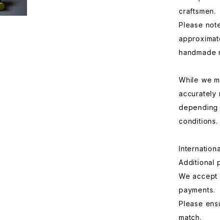
craftsmen.
Please note
approximate
handmade n
While we ma
accurately r
depending o
conditions.
Internation
Additional
We accept 
payments.
Please ensu
match.