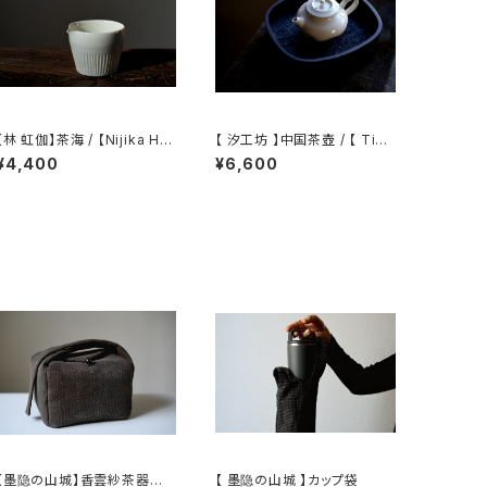
【林 虹伽】茶海 / 【Nijika Ha
【 汐工坊 】中国茶壺 / 【 Tida
yashi 】tea pitcher
l Atelier 】Chinese teapot
¥4,400
¥6,600
【墨隐の山城】香雲紗茶器収
【 墨隐の山城 】カップ袋