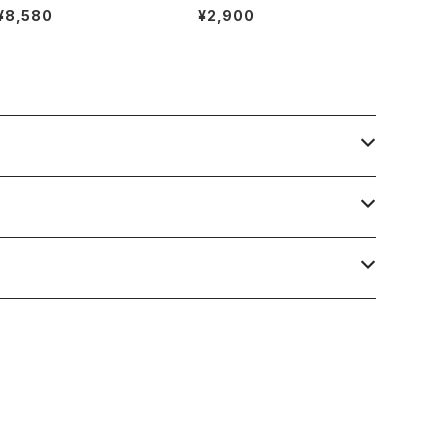
納バッグ 「内袋分離式のアウ
¥8,580
¥2,900
トドアティーバッグ」