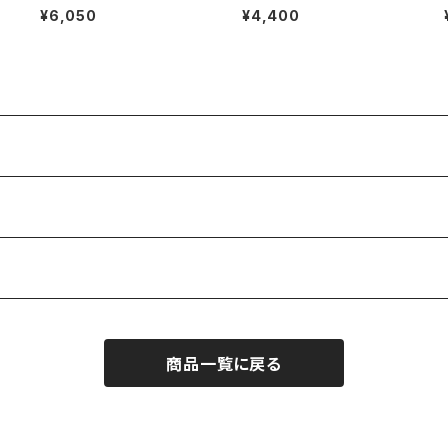
ahiro Yahagi】teacup
Shione Studio】Borosilica
¥6,050
¥4,400
te glass teapot
商品一覧に戻る