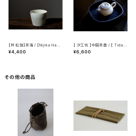
【林 虹伽】茶海 / 【Nijika Haya
【 汐工坊 】中国茶壺 / 【 Tidal
shi 】tea pitcher
Atelier 】Chinese teapot
¥4,400
¥6,600
その他の商品