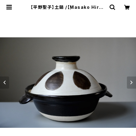
【平野聖子】土鍋 /【Masako Hiran
o】clay pot | ichibutu