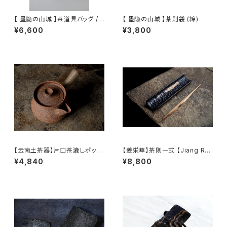
【 墨隐の山城 】茶道具バッグ /
【 墨隐の山城 】茶則袋 (綿)
Tea Utensil Bag
¥6,600
¥3,800
【云南土茶器】片口茶漉しポット
【姜栄華】茶則一式 【Jiang Ro
/ 【Yunnan Earthenware】 Te
nghua】A complete tea tray
¥4,840
¥8,800
a Strainer Pot
set