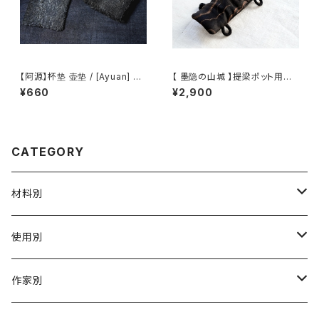
【阿源】杯垫 壶垫 / [Ayuan] Cu
【 墨隐の山城 】提梁ポット用の
p coaster Teapot mat
ホットマット
¥660
¥2,900
CATEGORY
材料別
陶磁器
使用別
ガラス
茶壺 急须 土瓶
作家別