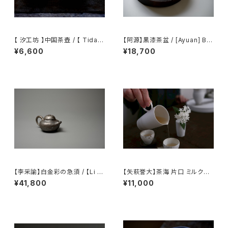
【 汐工坊 】中国茶壺 / 【 Tidal
【阿源】黒漆茶盆 / [Ayuan] Bla
Atelier 】Chinese teapot
ck Lacquer Tea Tray
¥6,600
¥18,700
【李采諭】白金彩の急須 / 【Li C
【矢萩誉大】茶海 片口 ミルクピ
aiyu】Platinum Decoration t
ッチャー / 【Takahiro Yahagi】
¥41,800
¥11,000
eapot
Fair cup Katakuchi Milk pit
cher