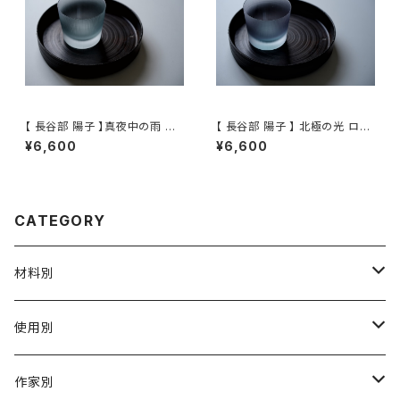
【 長谷部 陽子 】真夜中の雨 ロ
【 長谷部 陽子 】 北極の光 ロッ
ックグラス / 【 Yoko Hasebe
クグラス / 【 Yoko Hasebe 】
¥6,600
¥6,600
】Whisky Tumbler
Whisky Tumbler
CATEGORY
材料別
陶磁器
使用別
ガラス
茶壺 急须 土瓶
作家別