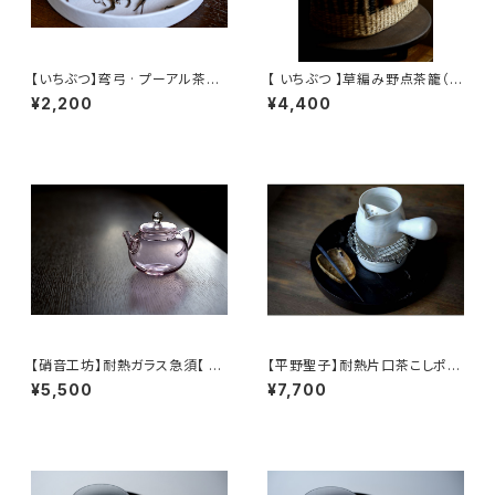
【いちぶつ】弯弓 · プーアル茶
【 いちぶつ 】草編み野点茶籠（ア
（生茶） 【 ichibutu 】 Pu-erh T
ルコールランプの風よけとしても
¥2,200
¥4,400
ea
お使いいただけます）
【硝音工坊】耐熱ガラス急須【 Sh
【平野聖子】耐熱片口茶こしポッ
ione Studio】Borosilicate g
ト / 【Masako Hirano】Heat-r
¥5,500
¥7,700
lass teapot
esistant spout tea strainer
pot