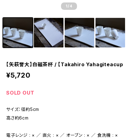
1
/4
【矢萩誉大】白磁茶杯 / 【Takahiro Yahagiteacup
¥5,720
SOLD OUT
サイズ：径約5cm
高さ約6cm
電子レンジ : × ／ 直火 : × ／ オーブン : × ／ 食洗機 : ×