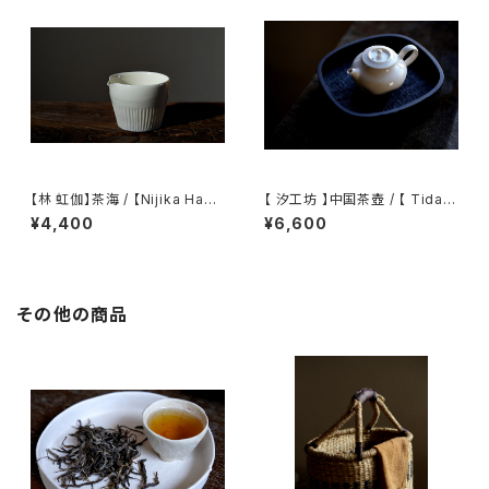
【林 虹伽】茶海 / 【Nijika Haya
【 汐工坊 】中国茶壺 / 【 Tidal
shi 】tea pitcher
Atelier 】Chinese teapot
¥4,400
¥6,600
その他の商品