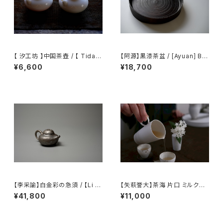
【 汐工坊 】中国茶壺 / 【 Tidal
【阿源】黒漆茶盆 / [Ayuan] Bla
Atelier 】Chinese teapot
ck Lacquer Tea Tray
¥6,600
¥18,700
【李采諭】白金彩の急須 / 【Li C
【矢萩誉大】茶海 片口 ミルクピ
aiyu】Platinum Decoration t
ッチャー / 【Takahiro Yahagi】
¥41,800
¥11,000
eapot
Fair cup Katakuchi Milk pit
cher