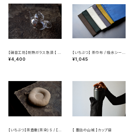
【硝音工坊】耐熱ガラス急須 【 S
【いちぶつ】 茶巾布 / 吸水シート
hione Studio】Borosilicate
(カビが生えない)
¥4,400
¥1,045
glass teapot
【いちぶつ】茶壺敷(茶染) S / 【Ic
【 墨隐の山城 】カップ袋