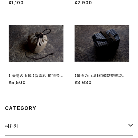
hibutu】Teapot Coaster S
¥1,100
¥2,900
【 墨隐の山城 】香雲紗 植物染
【墨隠の山城】純綿製蓋碗袋内【
仕覆 めカップ袋 【 Ink & Moun
【 墨隐の山城 】香雲紗 植物染
¥5,500
¥3,630
tain Tea Atelier】Tea Cadd
仕覆 めカップ袋 【 Ink & Moun
y Pouch
tain Tea Atelier】Tea Cadd
y Pouch】Pure Cotton Gaiw
an Pouch
CATEGORY
材料別