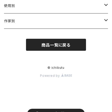
陶磁器
使用別
ガラス
茶壺 急须 土瓶
作家別
金属
耐火·耐热器
阿源
商品一覧に戻る
木·漆器
茶海
栾波
布・絲・植物繊維
蓋碗
相馬佳織
© ichibutu
Powered by
その他の雑貨
茶杯 · ぐい呑
もりあずさ
お茶
茶具零配
ワダコーヘー