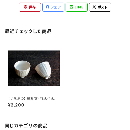
保存
シェア
LINE
ポスト
最近チェックした商品
【いちぶつ】 蓮弁文（れんべんも
ん）湯呑み /【 ichibutu 】Teac
¥2,200
up
同じカテゴリの商品