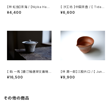
【林 虹伽】茶海 / 【Nijika Haya
【 汐工坊 】中国茶壺 / 【 Tidal
shi 】tea pitcher
Atelier 】Chinese teapot
¥4,400
¥6,600
【 鈎 一馬 】蒼汀釉唐草文蓋碗 /
【林 潤一郎】三股片口 / 【 Junic
【 kazuma magari 】Gaiwan
hiro Hayashi 】Katakuchi
¥16,500
¥9,900
その他の商品