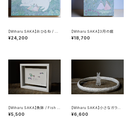
【Miharu SAKA】おひるね / A
【Miharu SAKA】3月の庭
Gentle Nap
¥24,200
¥18,700
【Miharu SAKA】魚鉢 / Fish b
【Miharu SAKA】小さなガラス
owl
の兎 / Moon-Watching Bun
¥5,500
¥6,600
ny Sculpture