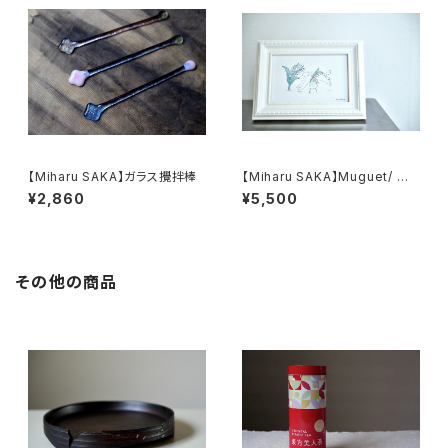
【Miharu SAKA】ガラス攪拌棒
【Miharu SAKA】Muguet/ す
ずらん
¥2,860
¥5,500
その他の商品