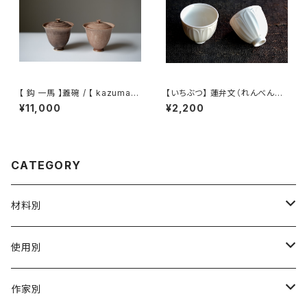
【 鈎 一馬 】蓋碗 / 【 kazuma
【いちぶつ】 蓮弁文（れんべんも
magari 】Gaiwan
ん）湯呑み /【 ichibutu 】Teac
¥11,000
¥2,200
up
CATEGORY
材料別
陶磁器
使用別
ガラス
茶壺 急须 土瓶
作家別