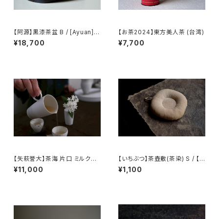
【阿源】黒漆茶盆 B / [Ayuan] B
【お茶2024】東方美人茶 (台湾)
lack Lacquer Tea Tray B
¥18,700
¥7,700
【矢萩誉大】茶海 片口 ミルクピ
【いちぶつ】茶壺敷(茶染) S / 【Ic
ッチャー / 【Takahiro Yahagi】
hibutu】Teapot Coaster S
¥11,000
¥1,100
Fair cup Katakuchi Milk pit
cher