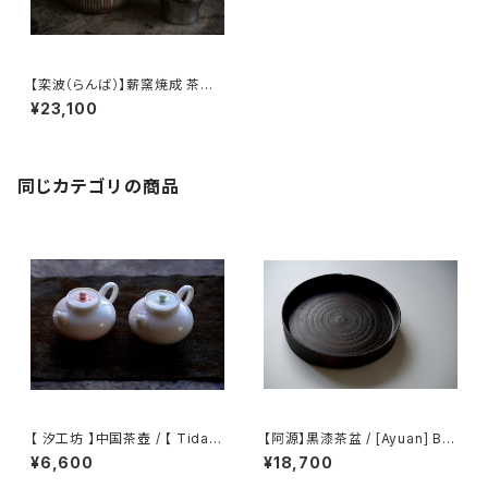
【栾波（らんば）】薪窯焼成 茶席
用 陶製アルコール炉 / 【Bo Lu
¥23,100
an】Ceramic Alcohol Burner
for Tea Settings
同じカテゴリの商品
【 汐工坊 】中国茶壺 / 【 Tidal
【阿源】黒漆茶盆 / [Ayuan] Bla
Atelier 】Chinese teapot
ck Lacquer Tea Tray
¥6,600
¥18,700