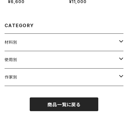
¥6,600
¥11,000
rivet stainless steel alcoh
ol lamp
CATEGORY
材料別
陶磁器
使用別
ガラス
茶壺 急须 土瓶
作家別
金属
耐火·耐热器
阿源
商品一覧に戻る
木·漆器
茶海
栾波