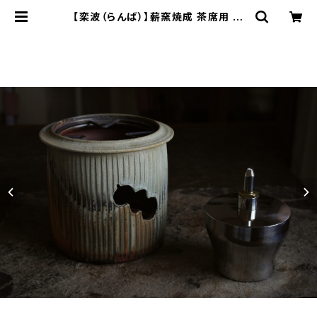
【栾波（らんば）】薪窯焼成 茶席用 陶
製アルコール炉 / 【Bo Luan】Cera
mic Alcohol Burner for Tea S
ettings | ichibutu