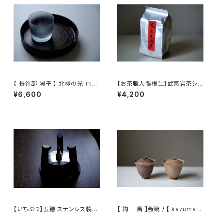
【 長谷部 陽子 】 北極の光 ロッ
【お茶職人張根生】武夷岩茶シリ
クグラス / 【 Yoko Hasebe 】
ーズ: 武夷肉桂茶 (足火炭焙)
¥6,600
¥4,200
Whisky Tumbler
【いちぶつ】五德 ステンレス製ア
【 鈎 一馬 】蓋碗 / 【 kazuma
ルコールランプ /【 ichibutu 】T
magari 】Gaiwan