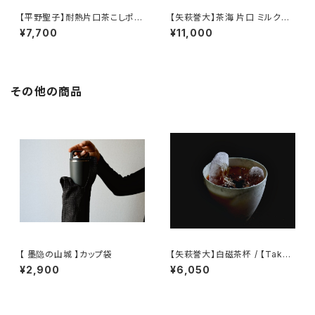
【平野聖子】耐熱片口茶こしポッ
【矢萩誉大】茶海 片口 ミルクピ
ト / 【Masako Hirano】Heat-r
ッチャー / 【Takahiro Yahagi】
¥7,700
¥11,000
esistant spout tea strainer
Fair cup Katakuchi Milk pit
pot
cher
その他の商品
【 墨隐の山城 】カップ袋
【矢萩誉大】白磁茶杯 / 【Takah
iro Yahagi】teacup
¥2,900
¥6,050