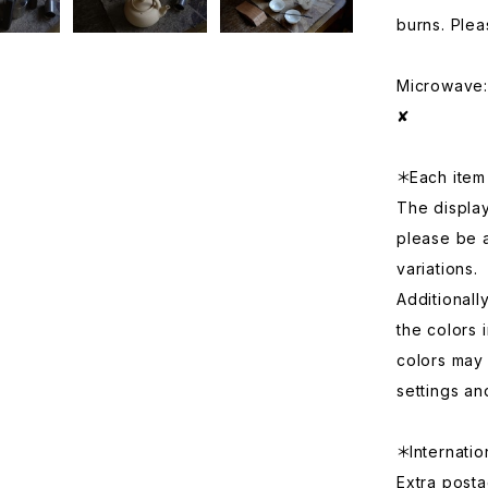
burns. Plea
Microwave: 
✘
＊Each item 
The displa
please be 
variations.
Additionall
the colors 
colors may 
settings an
＊Internatio
Extra posta