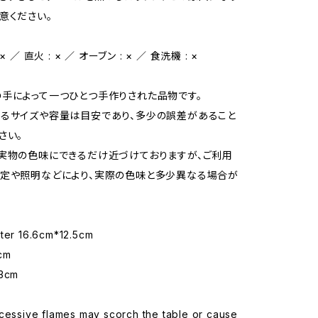
意ください。
 ／ 直火 : × ／ オーブン : × ／ 食洗機 : ×
手によって一つひとつ手作りされた品物です。
るサイズや容量は目安であり、多少の誤差があること
さい。
実物の色味にできるだけ近づけておりますが、ご利用
定や照明などにより、実際の色味と多少異なる場合が
eter 16.6cm*12.5cm
6cm
.3cm
cessive flames may scorch the table or cause