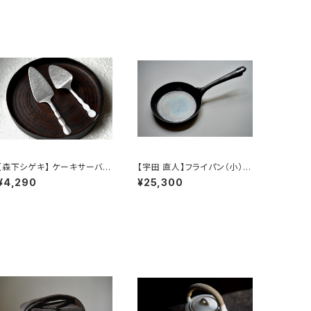
【森下シゲキ】 ケーキサーバー
【宇田 直人】フライパン（小）/
【Shigeki Morishita】cake
【 Naoto Uda 】Frying pan
¥4,290
¥25,300
server
（S）