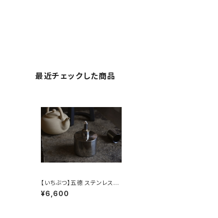
最近チェックした商品
【いちぶつ】五德 ステンレス製
アルコールランプ /【 ichibutu
¥6,600
】Trivet stainless steel al
cohol lamp