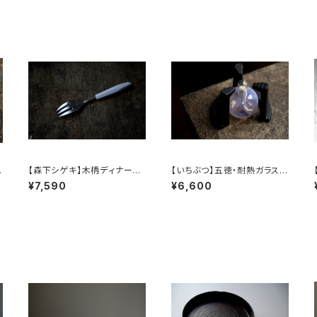
【森下シゲキ】木柄ディナーフ
【いちぶつ】五徳・耐熱ガラスア
2
ォーク /【Shigeki Morishit
ルコールランプ 一式 /【 ichib
/
¥7,590
¥6,600
a】wooden-handle dinner
utu 】Trivet & Heat-resist
fork
ant Glass Alcohol Lamp
Set