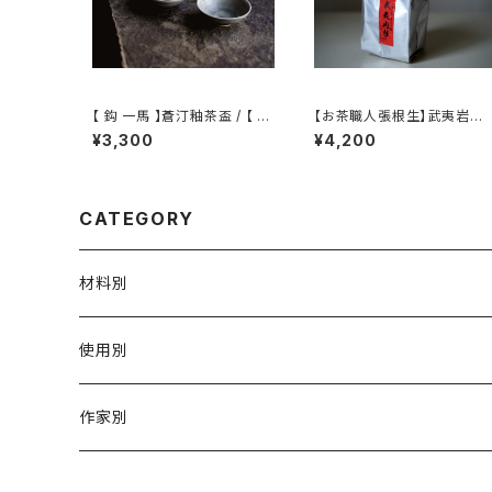
【 鈎 一馬 】蒼汀釉茶盃 / 【 ka
【お茶職人張根生】武夷岩茶
zuma magari 】Teacup
シリーズ: 武夷肉桂茶 (足火炭
¥3,300
¥4,200
焙)
CATEGORY
材料別
陶磁器
使用別
ガラス
茶壺 急须 土瓶
作家別
金属
耐火·耐热器
阿源