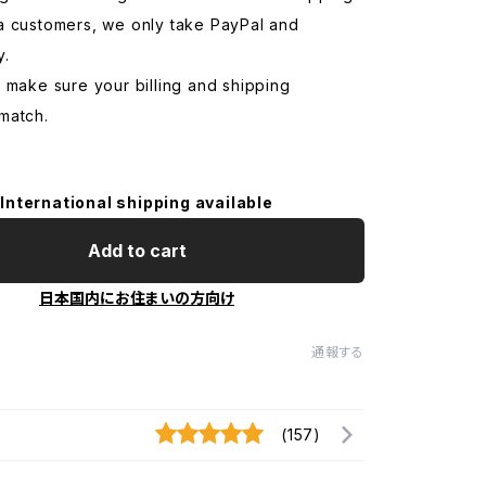
a customers, we only take PayPal and
y.
 make sure your billing and shipping
match.
International shipping available
Add to cart
日本国内にお住まいの方向け
通報する
(157)