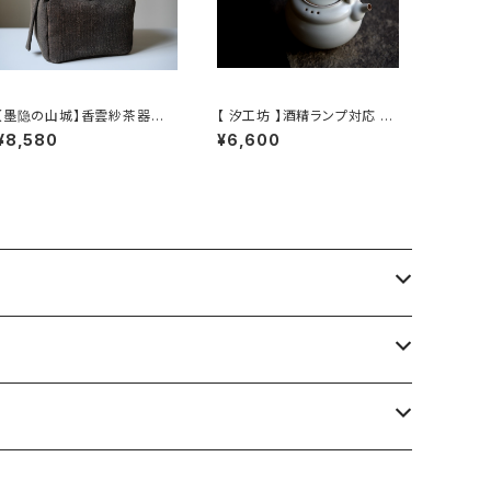
【墨隐の山城】香雲紗茶器収
【 汐工坊 】酒精ランプ対応 湯
納バッグ 「内袋分離式のアウ
沸かしケトル / 【 Tidal Ateli
¥8,580
¥6,600
トドアティーバッグ」
er 】Handled teapot