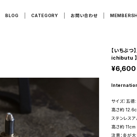
BLOG
CATEGORY
お問い合わせ
MEMBERSH
【いちぶつ】
ichibutu 
¥6,600
Internatio
サイズ：五德: 
高さ約 12.6
ステンレスアル
高さ約 11cm
注意：炎が大