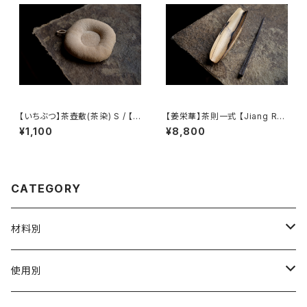
【いちぶつ】茶壺敷(茶染) S / 【Ic
【姜栄華】茶則一式 【Jiang Ro
hibutu】Teapot Coaster S
nghua】A complete tea tray
¥1,100
¥8,800
set
CATEGORY
材料別
陶磁器
使用別