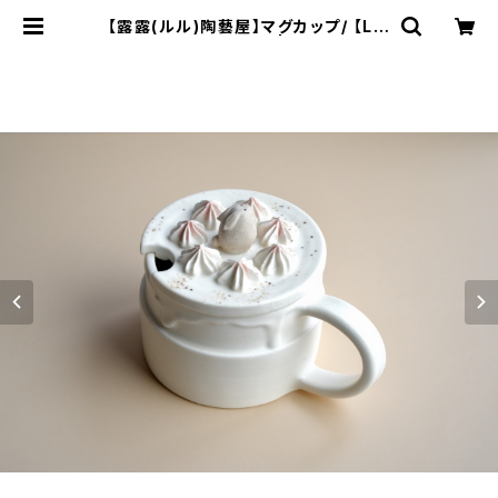
【露露(ルル)陶藝屋】マグカップ/ 【Lul
u Pottery 】Mug | ichibutu