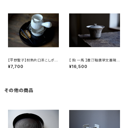
【平野聖子】耐熱片口茶こしポッ
【 鈎 一馬 】蒼汀釉唐草文蓋碗 /
ト / 【Masako Hirano】Heat-r
【 kazuma magari 】Gaiwan
¥7,700
¥16,500
esistant spout tea strainer
pot
その他の商品