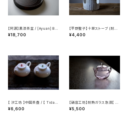
【阿源】黒漆茶盆 / [Ayuan] Bla
【平野聖子】十草ストーブ (耐熱)
ck Lacquer Tea Tray
/ 【Masako Hirano】Stove (H
¥18,700
¥4,400
eat-resistant)
【 汐工坊 】中国茶壺 / 【 Tidal
【硝音工坊】耐熱ガラス急須【 Sh
Atelier 】Chinese teapot
ione Studio】Borosilicate g
¥6,600
¥5,500
lass teapot