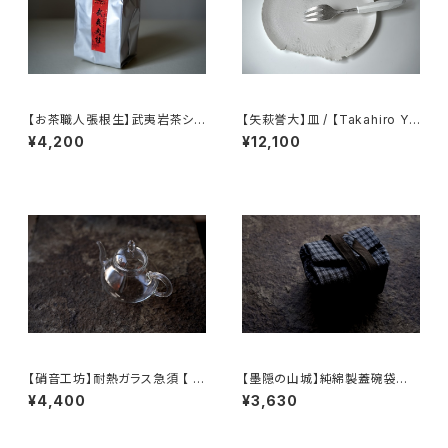
【お茶職人張根生】武夷岩茶シリ
【矢萩誉大】皿 / 【Takahiro Ya
ーズ: 武夷肉桂茶 (足火炭焙)
hagi】plate
¥4,200
¥12,100
【硝音工坊】耐熱ガラス急須 【 S
【墨隠の山城】純綿製蓋碗袋内【
hione Studio】Borosilicate
【 墨隐の山城 】香雲紗 植物染
¥4,400
¥3,630
glass teapot
仕覆 めカップ袋 【 Ink & Moun
tain Tea Atelier】Tea Cadd
y Pouch】Pure Cotton Gaiw