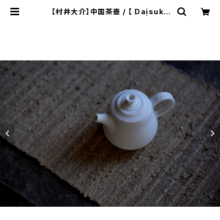
【村井大介】中国茶壺 / 【 Daisuke
Murai 】Chinese teapot | ichib
utu