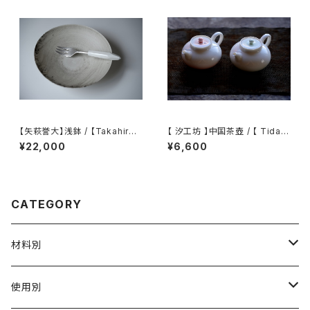
an Pouch
【矢萩誉大】浅鉢 / 【Takahiro
【 汐工坊 】中国茶壺 / 【 Tidal
Yahagi】Shallow bowl
Atelier 】Chinese teapot
¥22,000
¥6,600
CATEGORY
材料別
陶磁器
使用別