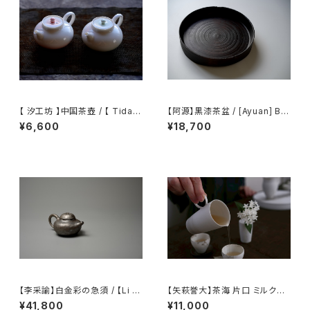
【 汐工坊 】中国茶壺 / 【 Tidal
【阿源】黒漆茶盆 / [Ayuan] Bla
Atelier 】Chinese teapot
ck Lacquer Tea Tray
¥6,600
¥18,700
【李采諭】白金彩の急須 / 【Li C
【矢萩誉大】茶海 片口 ミルクピ
aiyu】Platinum Decoration t
ッチャー / 【Takahiro Yahagi】
¥41,800
¥11,000