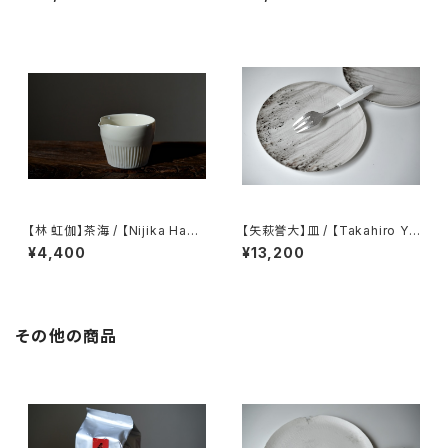
eapot
Fair cup Katakuchi Milk pit
cher
【林 虹伽】茶海 / 【Nijika Haya
【矢萩誉大】皿 / 【Takahiro Ya
shi 】tea pitcher
hagi】plate
¥4,400
¥13,200
その他の商品