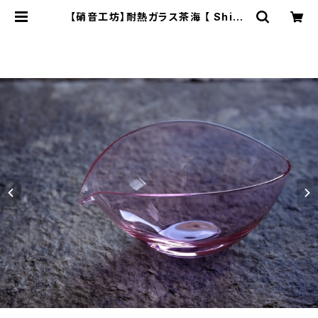
【硝音工坊】耐熱ガラス茶海 【 Shion
e Studio】Heatproof Tea Serv
er | ichibutu