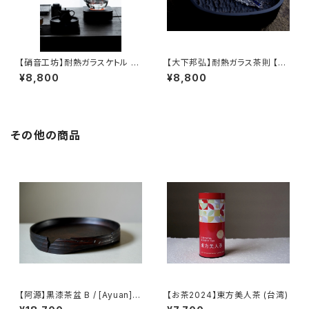
【硝音工坊】耐熱ガラスケトル 【
【大下邦弘】耐熱ガラス茶則 【O
Shione Studio】Heat-resist
shitaKunihiro】Tea Scoop
¥8,800
¥8,800
ant Glass Kettle
その他の商品
【阿源】黒漆茶盆 B / [Ayuan] B
【お茶2024】東方美人茶 (台湾)
lack Lacquer Tea Tray B