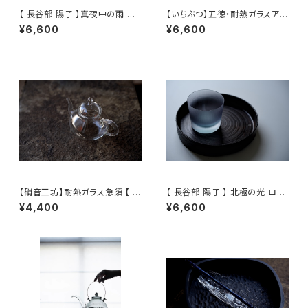
【 長谷部 陽子 】真夜中の雨 ロ
【いちぶつ】五徳・耐熱ガラスアル
ックグラス / 【 Yoko Hasebe
コールランプ 一式 /【 ichibutu
¥6,600
¥6,600
】Whisky Tumbler
】Trivet & Heat-resistant Gl
ass Alcohol Lamp Set
【硝音工坊】耐熱ガラス急須 【 S
【 長谷部 陽子 】 北極の光 ロッ
hione Studio】Borosilicate
クグラス / 【 Yoko Hasebe 】
¥4,400
¥6,600
glass teapot
Whisky Tumbler