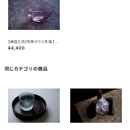
【硝音工坊】耐熱ガラス茶海 【 S
hione Studio】Heatproof T
¥4,400
ea Server
同じカテゴリの商品