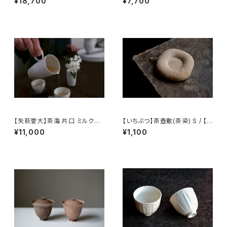
¥18,700
¥7,700
【矢萩誉大】茶海 片口 ミルクピ
【いちぶつ】茶壺敷(茶染) S / 【Ic
ッチャー / 【Takahiro Yahagi】
hibutu】Teapot Coaster S
¥11,000
¥1,100
Fair cup Katakuchi Milk pit
cher