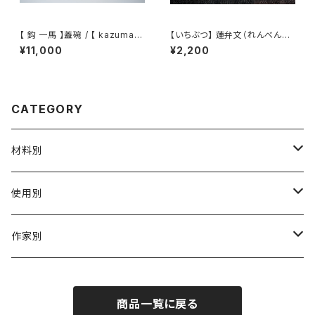
【 鈎 一馬 】蓋碗 / 【 kazuma
【いちぶつ】 蓮弁文（れんべんも
magari 】Gaiwan
ん）湯呑み /【 ichibutu 】Teac
¥11,000
¥2,200
up
CATEGORY
材料別
陶磁器
使用別
ガラス
茶壺 急须 土瓶
作家別
金属
耐火·耐热器
阿源
商品一覧に戻る