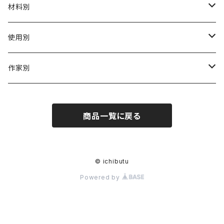
材料別
陶磁器
使用別
ガラス
茶壺 急须 土瓶
作家別
金属
耐火·耐热器
阿源
商品一覧に戻る
木·漆器
茶海
栾波
布・絲・植物繊維
蓋碗
相馬佳織
© ichibutu
Powered by
その他の雑貨
茶杯 · ぐい呑
もりあずさ
お茶
茶具零配
ワダコーヘー