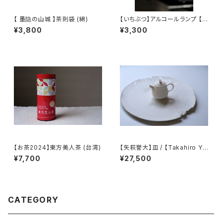
【 墨隐の山城 】茶則袋 (綿)
【いちぶつ】アルコールランプ 【 i
chibutu 】Alcohol Lamp
¥3,800
¥3,300
【お茶2024】東方美人茶 (台湾)
【矢萩誉大】皿 / 【Takahiro Ya
hagi】plate
¥7,700
¥27,500
CATEGORY