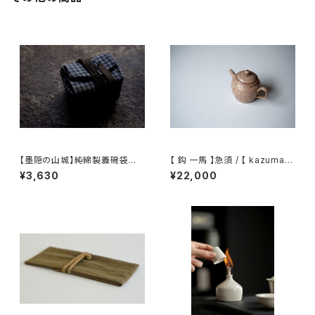
【墨隠の山城】純綿製蓋碗袋内【
【 鈎 一馬 】急須 / 【 kazuma
【 墨隐の山城 】香雲紗 植物染
magari 】teapot
¥3,630
¥22,000
仕覆 めカップ袋 【 Ink & Moun
tain Tea Atelier】Tea Cadd
y Pouch】Pure Cotton Gaiw
an Pouch