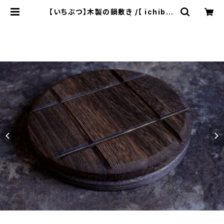
【いちぶつ】木製の鍋敷き /【 ichibut
u 】Wooden Trivet | ichibutu