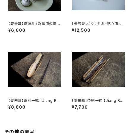
【姜栄華】茶漏斗 (急須用の茶葉
【矢萩誉大】ぐい呑み・銘々皿・菓
じょうご) / 【Jiang Ronghua】
子切 / 【Takahiro 】Sake Cu
¥6,600
¥12,500
Tea Funnel
p, Plate & Japanese Sweet
Knife Set
【姜栄華】茶則一式 【Jiang Ro
【姜栄華】茶則一式 【Jiang Ro
nghua】A complete tea tray
nghua】A complete tea tray
¥8,800
¥7,700
set
set
その他の商品