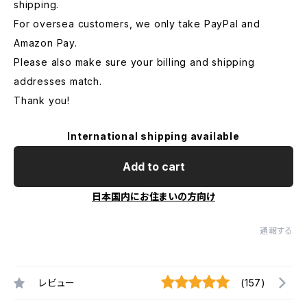
shipping.
For oversea customers, we only take PayPal and
Amazon Pay.
Please also make sure your billing and shipping
addresses match.
Thank you!
International shipping available
Add to cart
日本国内にお住まいの方向け
通報する
レビュー
(157)