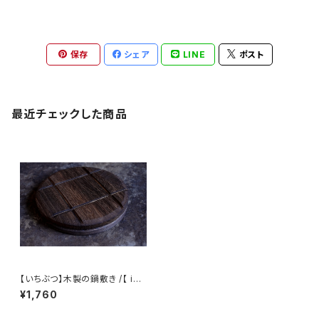
保存
シェア
LINE
ポスト
最近チェックした商品
【いちぶつ】木製の鍋敷き /【 ichi
butu 】Wooden Trivet
¥1,760