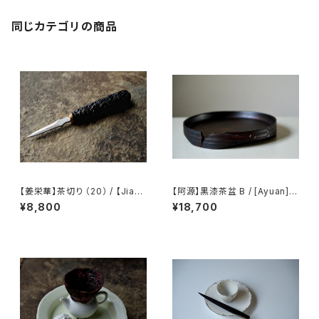
同じカテゴリの商品
【姜栄華】茶切り （20） / 【Jiang
【阿源】黒漆茶盆 B / [Ayuan] B
Ronghua】Tea knife（20）
lack Lacquer Tea Tray B
¥8,800
¥18,700