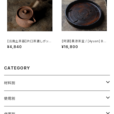
【云南土茶器】片口茶漉しポット
【阿源】黒漆茶盆 / [Ayuan] Bla
/ 【Yunnan Earthenware】 Te
ck Lacquer Tea Tray
¥4,840
¥16,800
a Strainer Pot
CATEGORY
材料別
陶磁器
使用別
ガラス
茶壺 急须 土瓶
作家別