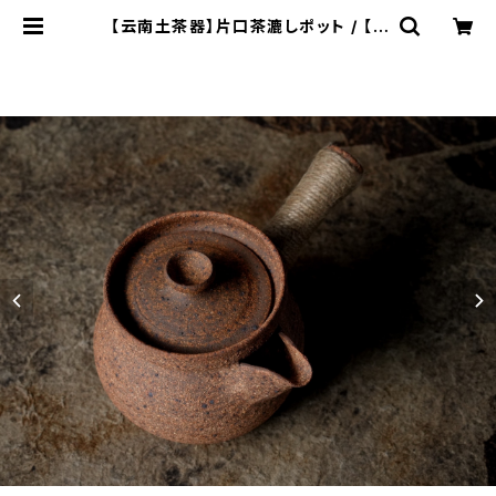
【云南土茶器】片口茶漉しポット / 【Y
unnan Earthenware】 Tea Stra
iner Pot | ichibutu