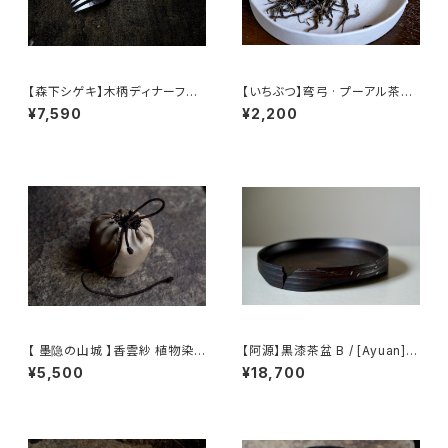
【森下シゲキ】木柄ディナーフォ
【いちぶつ】弯弓 · プーアル茶
ーク /【Shigeki Morishita】w
（生茶） 【 ichibutu 】 Pu-erh T
¥7,590
¥2,200
ooden-handle dinner fork
ea
【 墨隐の山城 】香雲紗 植物染
【阿源】黒漆茶盆 B / [Ayuan] B
仕覆 めカップ袋 【 Ink & Moun
lack Lacquer Tea Tray B
¥5,500
¥18,700
tain Tea Atelier】Tea Cadd
y Pouch