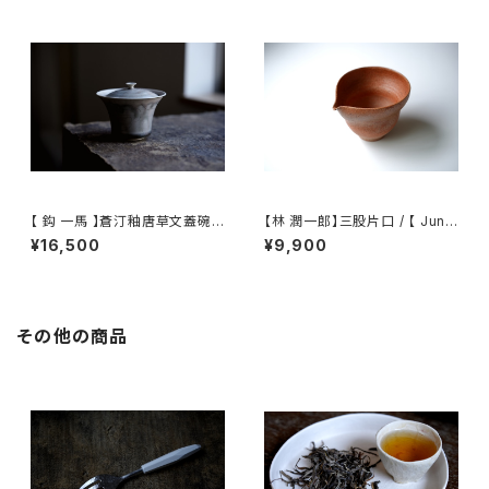
【 鈎 一馬 】蒼汀釉唐草文蓋碗 /
【林 潤一郎】三股片口 / 【 Junic
【 kazuma magari 】Gaiwan
hiro Hayashi 】Katakuchi
¥16,500
¥9,900
その他の商品