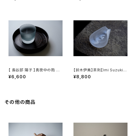
glass teapot
Whisky Tumbler
【 長谷部 陽子 】真夜中の雨 ロ
【鈴木伊美】茶則【Imi Suzuki】
ックグラス / 【 Yoko Hasebe
Tea Scoop
¥6,600
¥8,800
】Whisky Tumbler
その他の商品