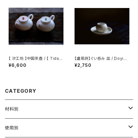
【 汐工坊 】中国茶壺 / 【 Tidal
【盧易詩】ぐい呑み 皿 / 【loyiks
Atelier 】Chinese teapot
ze】Tea Cup plate
¥6,600
¥2,750
CATEGORY
材料別
陶磁器
使用別