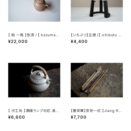
【 鈎 一馬 】急須 / 【 kazuma
【いちぶつ】五德 /【 ichibutu 】T
magari 】teapot
rivet
¥22,000
¥4,400
【 汐工坊 】酒精ランプ対応 湯沸
【姜栄華】茶則一式 【Jiang Ro
かしケトル / 【 Tidal Atelier 】
nghua】A complete tea tray
¥6,600
¥7,700
Handled teapot
set