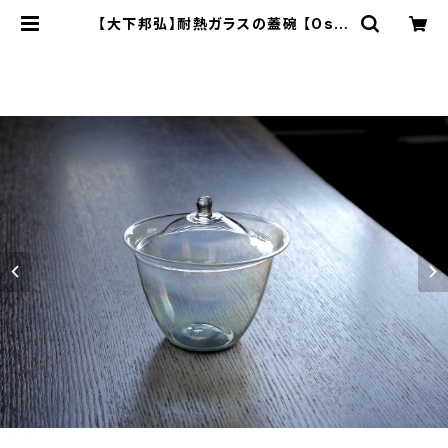
【大下邦弘】耐熱ガラスの蓋碗 【Oshi
taKunihiro】heat-resistant gl
ass gaiwan | ichibutu