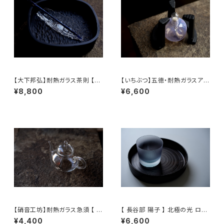
【大下邦弘】耐熱ガラス茶則 【O
【いちぶつ】五徳・耐熱ガラスアル
shitaKunihiro】Tea Scoop
コールランプ 一式 /【 ichibutu
¥8,800
¥6,600
】Trivet & Heat-resistant Gl
ass Alcohol Lamp Set
【硝音工坊】耐熱ガラス急須 【 S
【 長谷部 陽子 】 北極の光 ロッ
hione Studio】Borosilicate
クグラス / 【 Yoko Hasebe 】
¥4,400
¥6,600