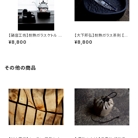
【硝音工坊】耐熱ガラスケトル 【
【大下邦弘】耐熱ガラス茶則 【O
Shione Studio】Heat-resist
shitaKunihiro】Tea Scoop
¥8,800
¥8,800
ant Glass Kettle
その他の商品