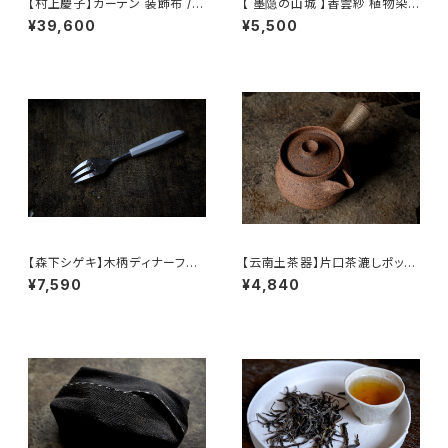
【村上慶子】カーテン 装飾布 /
【 墨隐の山城 】香雲紗 植物染
【sabi-nuno】tablecloth stol
仕覆 めカップ袋 【 Ink & Moun
¥39,600
¥5,500
e
tain Tea Atelier】Tea Cadd
y Pouch
【森下シゲキ】木柄ディナーフォ
【云南土茶器】片口茶漉しポット
ーク /【Shigeki Morishita】w
/ 【Yunnan Earthenware】 Te
¥7,590
¥4,840
ooden-handle dinner fork
a Strainer Pot