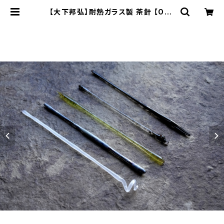
【大下邦弘】耐熱ガラス製 茶針 【Osh
itaKunihiro】heat-resistant gl
ass tea pick | ichibutu