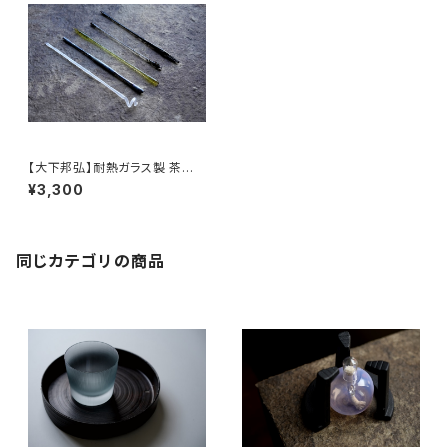
【大下邦弘】耐熱ガラス製 茶針
【OshitaKunihiro】heat-resi
¥3,300
stant glass tea pick
同じカテゴリの商品