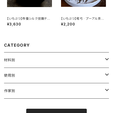
【いちぶつ】柞蚕シルク双繭ティ
【いちぶつ】弯弓 · プーアル茶
ッシュカバー【 ichibutu 】Tuss
（生茶） 【 ichibutu 】 Pu-erh T
¥3,630
¥2,200
ah Silk Tissue Case
ea
CATEGORY
材料別
陶磁器
使用別
ガラス
茶壺 急须 土瓶
作家別
金属
耐火·耐热器
阿源