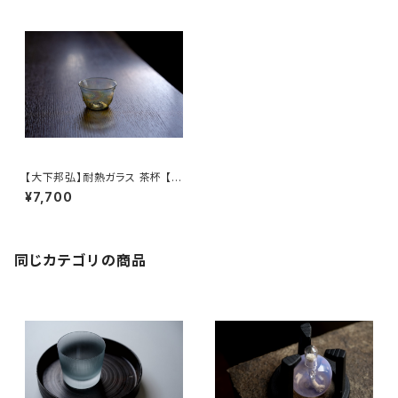
【大下邦弘】耐熱ガラス 茶杯 【O
shitaKunihiro】Heat-resista
¥7,700
nt glass teacup
同じカテゴリの商品