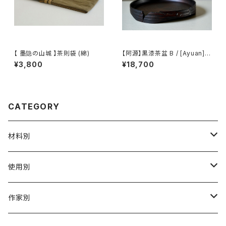
【 墨隐の山城 】茶則袋 (綿)
【阿源】黒漆茶盆 B / [Ayuan] B
lack Lacquer Tea Tray B
¥3,800
¥18,700
CATEGORY
材料別
陶磁器
使用別
ガラス
茶壺 急须 土瓶
作家別