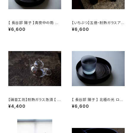
【 長谷部 陽子 】真夜中の雨 ロ
【いちぶつ】五徳・耐熱ガラスアル
ックグラス / 【 Yoko Hasebe
コールランプ 一式 /【 ichibutu
¥6,600
¥6,600
】Whisky Tumbler
】Trivet & Heat-resistant Gl
ass Alcohol Lamp Set
【硝音工坊】耐熱ガラス急須 【 S
【 長谷部 陽子 】 北極の光 ロッ
hione Studio】Borosilicate
クグラス / 【 Yoko Hasebe 】
¥4,400
¥6,600
glass teapot
Whisky Tumbler