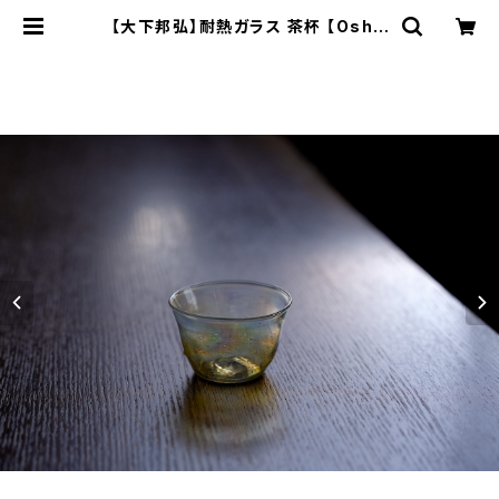
【大下邦弘】耐熱ガラス 茶杯 【Oshit
aKunihiro】Heat-resistant gla
ss teacup | ichibutu