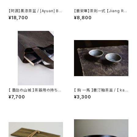
【阿源】黒漆茶盆 / [Ayuan] Bla
【姜栄華】茶則一式 【Jiang Ro
ck Lacquer Tea Tray
nghua】A complete tea tray
¥18,700
¥8,800
set
【 墨隐の山城 】茶器用の持ち手
【 鈎 一馬 】蒼汀釉茶盃 / 【 kaz
袋(香雲紗)
uma magari 】Teacup
¥7,700
¥3,300