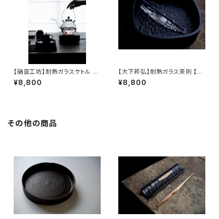
【硝音工坊】耐熱ガラスケトル 【
【大下邦弘】耐熱ガラス茶則 【O
Shione Studio】Heat-resist
shitaKunihiro】Tea Scoop
¥8,800
¥8,800
ant Glass Kettle
その他の商品